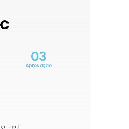
OC
03
Aprovação
a, na qual