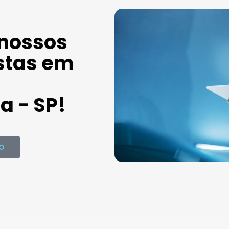
 nossos
stas em
a - SP!
O