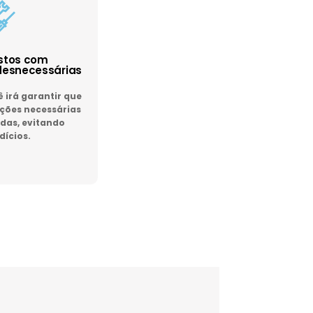
astos com
esnecessárias
irá garantir que
ões necessárias
das, evitando
dícios.