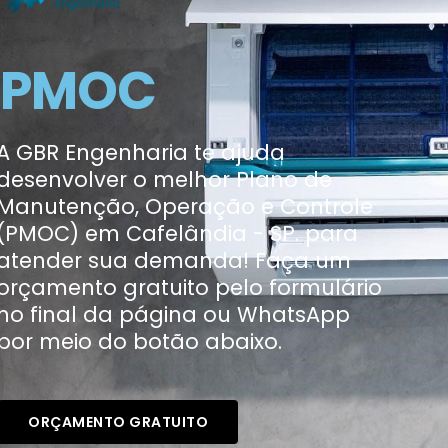
PMOC
A GBR Engenharia te ajuda
desenvolver o melhor Plano de
Manutenção, Operação e Controle
(PMOC) em Cafelândia - SP. para
atender sua demanda! Faça um
orçamento gratuito pelo formulário
no final da página ou WhatsApp
por meio do botão abaixo.
ORÇAMENTO GRATUITO