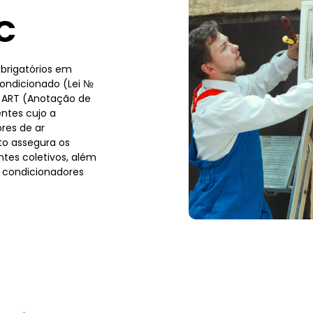
C
brigatórios em
condicionado (Lei №
a ART (Anotação de
ntes cujo a
res de ar
to assegura os
tes coletivos, além
 condicionadores