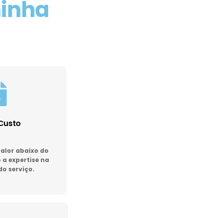
minha
Custo
lor abaixo do
a expertise na
do serviço.