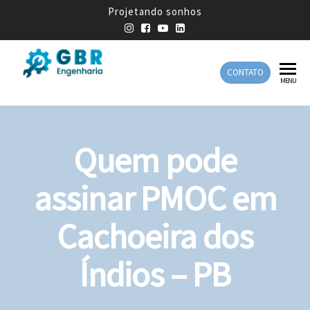
Projetando sonhos
CONTATO
GBR
Empresa
MENU
de
Engenharia
Engenharia
Mecânica
Quem pode
assinar PMOC em
Cachoeira dos
Índios – PB