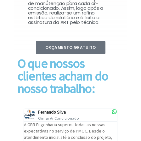
de manutenção para cada ar-
condicionado. Assim, logo após a
emissão, realiza-se um refino
estético do relatório e é feita a
assinatura da ART pelo técnico.
ORÇAMENTO GRATUITO
O que nossos
clientes acham do
nosso trabalho:
Fernando Silva
Car
Climar Ar Condicionado
Cli
lizar o
A GBR Engenharia superou todas as nossas
Recomendo
tremamente
expectativas no serviço de PMOC. Desde o
Engenhari
oi
atendimento inicial até a conclusão do projeto,
um alto ní