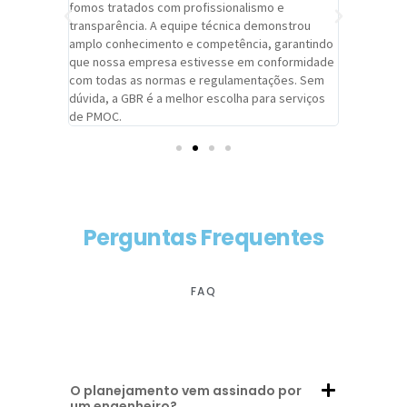
trabalho de
fomos tratados com profissionalismo e
qualidade 
viços da
transparência. A equipe técnica demonstrou
foi pontua
a um
amplo conhecimento e competência, garantindo
cuidado c
adrão.
que nossa empresa estivesse em conformidade
extremame
com todas as normas e regulamentações. Sem
alcançado
dúvida, a GBR é a melhor escolha para serviços
contar co
de PMOC.
futuras d
Perguntas Frequentes
FAQ
O planejamento vem assinado por
um engenheiro?