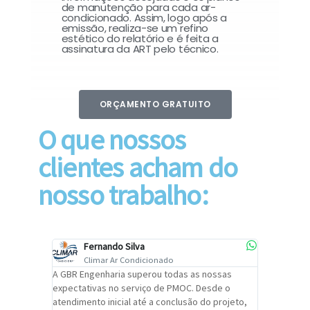
de manutenção para cada ar-
condicionado. Assim, logo após a
emissão, realiza-se um refino
estético do relatório e é feita a
assinatura da ART pelo técnico.
ORÇAMENTO GRATUITO
O que nossos
clientes acham do
nosso trabalho:
Fernando Silva
Car
Climar Ar Condicionado
Cli
lizar o
A GBR Engenharia superou todas as nossas
Recomendo
tremamente
expectativas no serviço de PMOC. Desde o
Engenhari
oi
atendimento inicial até a conclusão do projeto,
um alto ní