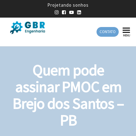
Projetando sonhos
CONTATO
GBR
Empresa
MENU
de
Engenharia
Engenharia
Mecânica
Quem pode
assinar PMOC em
Brejo dos Santos –
PB