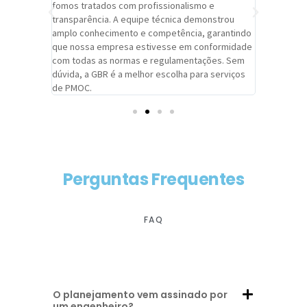
trabalho de
fomos tratados com profissionalismo e
qualidade 
viços da
transparência. A equipe técnica demonstrou
foi pontua
a um
amplo conhecimento e competência, garantindo
cuidado c
adrão.
que nossa empresa estivesse em conformidade
extremame
com todas as normas e regulamentações. Sem
alcançado
dúvida, a GBR é a melhor escolha para serviços
contar co
de PMOC.
futuras d
Perguntas Frequentes
FAQ
O planejamento vem assinado por
um engenheiro?