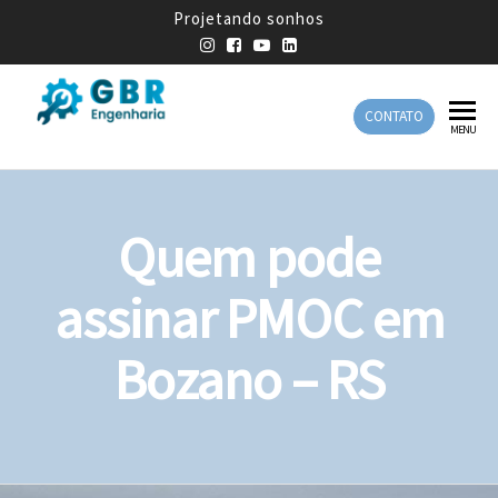
Projetando sonhos
CONTATO
GBR
Empresa
MENU
de
Engenharia
Engenharia
Mecânica
Quem pode
assinar PMOC em
Bozano – RS