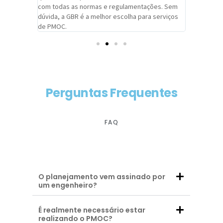
com todas as normas e regulamentações. Sem
alcançado
dúvida, a GBR é a melhor escolha para serviços
contar co
de PMOC.
futuras d
Perguntas Frequentes
FAQ
O planejamento vem assinado por
um engenheiro?
É realmente necessário estar
realizando o PMOC?