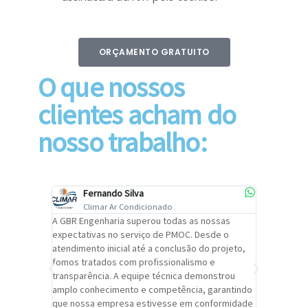
ORÇAMENTO GRATUITO
O que nossos
clientes acham do
nosso trabalho:
Fernando Silva
Car
Climar Ar Condicionado
Cli
lizar o
A GBR Engenharia superou todas as nossas
Recomendo
tremamente
expectativas no serviço de PMOC. Desde o
Engenhari
oi
atendimento inicial até a conclusão do projeto,
um alto ní
trabalho de
fomos tratados com profissionalismo e
qualidade 
viços da
transparência. A equipe técnica demonstrou
foi pontua
a um
amplo conhecimento e competência, garantindo
cuidado c
adrão.
que nossa empresa estivesse em conformidade
extremame