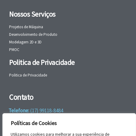
Nossos Serviços
Projetos de Máquina
Desenvolvimento de Produto
Modelagem 2D e 3D
PMOC
Politica de Privacidade
Politica de Privacidade
Contato
Telefone:
(17) 99118-8484
WhatsApp:
+55 (17) 99118-8484
Políticas de Cookies
email:
faleconosco@gbrengenharia.com
Utilizamos cookies para melhorar a sua experiência de