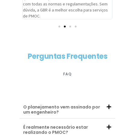
com todas as normas e regulamentações. Sem
alcançado
dúvida, a GBR é a melhor escolha para serviços
contar co
de PMOC.
futuras d
Perguntas Frequentes
FAQ
O planejamento vem assinado por
um engenheiro?
É realmente necessário estar
realizando o PMOC?