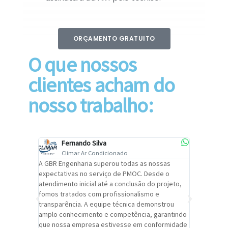
ORÇAMENTO GRATUITO
O que nossos
clientes acham do
nosso trabalho:
Fernando Silva
Car
Climar Ar Condicionado
Cli
lizar o
A GBR Engenharia superou todas as nossas
Recomendo
tremamente
expectativas no serviço de PMOC. Desde o
Engenhari
oi
atendimento inicial até a conclusão do projeto,
um alto ní
trabalho de
fomos tratados com profissionalismo e
qualidade 
viços da
transparência. A equipe técnica demonstrou
foi pontua
a um
amplo conhecimento e competência, garantindo
cuidado c
adrão.
que nossa empresa estivesse em conformidade
extremame