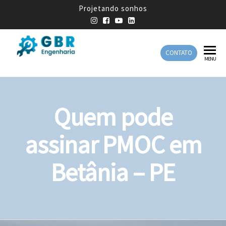
Projetando sonhos
CONTATO
GBR
Empresa
MENU
de
Engenharia
Engenharia
Mecânica
Quem pode
assinar PMOC em
Betânia – PE