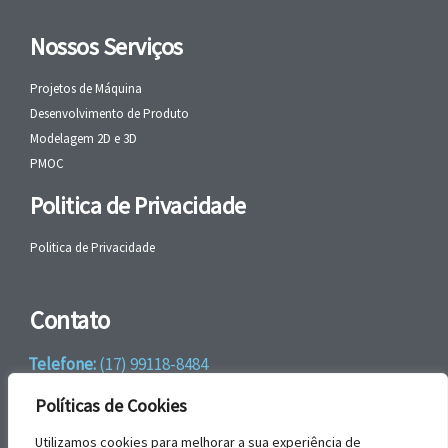
Nossos Serviços
Projetos de Máquina
Desenvolvimento de Produto
Modelagem 2D e 3D
PMOC
Politica de Privacidade
Politica de Privacidade
Contato
Telefone:
(17) 99118-8484
WhatsApp:
+55 (17) 99118-8484
Políticas de Cookies
email:
faleconosco@gbrengenharia.com
Utilizamos cookies para melhorar a sua experiência de