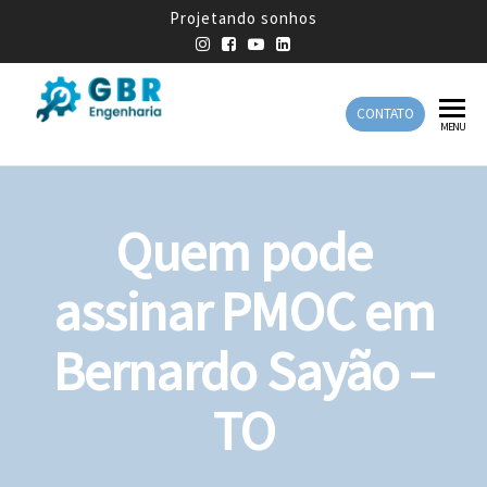
Projetando sonhos
CONTATO
GBR
Empresa
MENU
de
Engenharia
Engenharia
Mecânica
Quem pode
assinar PMOC em
Bernardo Sayão –
TO