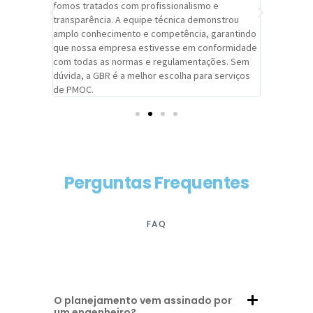
trabalho de
fomos tratados com profissionalismo e
qualidade 
viços da
transparência. A equipe técnica demonstrou
foi pontua
a um
amplo conhecimento e competência, garantindo
cuidado c
adrão.
que nossa empresa estivesse em conformidade
extremame
com todas as normas e regulamentações. Sem
alcançado
dúvida, a GBR é a melhor escolha para serviços
contar co
de PMOC.
futuras d
Perguntas Frequentes
FAQ
O planejamento vem assinado por
um engenheiro?