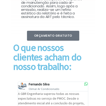
de manutenção para cada ar-
condicionado. Assim, logo após a
emissão, realiza-se um refino
estético do relatório e é feita a
assinatura da ART pelo técnico.
ORÇAMENTO GRATUITO
O que nossos
clientes acham do
nosso trabalho:
Fernando Silva
Car
Climar Ar Condicionado
Cli
lizar o
A GBR Engenharia superou todas as nossas
Recomendo
tremamente
expectativas no serviço de PMOC. Desde o
Engenhari
oi
atendimento inicial até a conclusão do projeto,
um alto ní