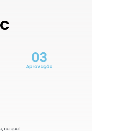
OC
03
Aprovação
a, na qual