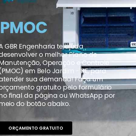
PMOC
A GBR Engenharia te ajuda
desenvolver o melhor Plano de
Manutenção, Operação e Controle
(PMOC) em Belo Jardim - PE, para
atender sua demanda! Faça um
orçamento gratuito pelo formulário
no final da página ou WhatsApp por
meio do botão abaixo.
ORÇAMENTO GRATUITO