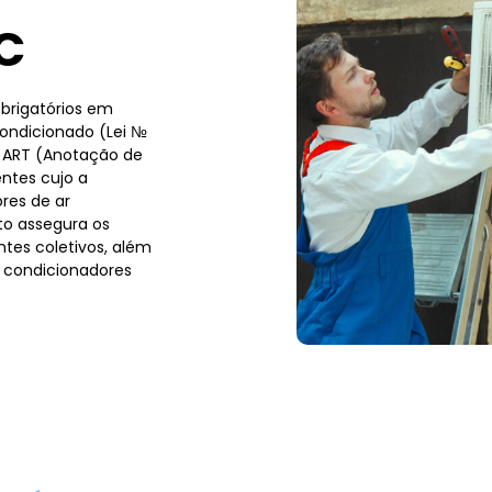
C
brigatórios em
condicionado (Lei №
a ART (Anotação de
ntes cujo a
res de ar
to assegura os
tes coletivos, além
 condicionadores