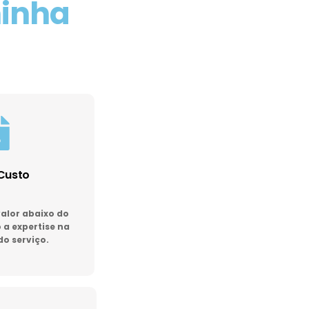
minha
Custo
lor abaixo do
a expertise na
do serviço.