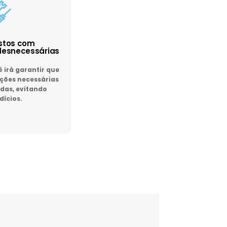
astos com
esnecessárias
irá garantir que
ões necessárias
das, evitando
dícios.