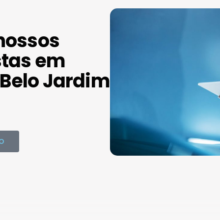
nossos
stas em
Belo Jardim
O