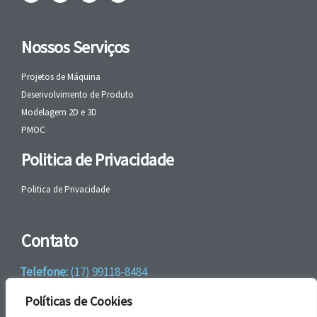
Nossos Serviços
Projetos de Máquina
Desenvolvimento de Produto
Modelagem 2D e 3D
PMOC
Politica de Privacidade
Politica de Privacidade
Contato
Telefone:
(17) 99118-8484
WhatsApp:
+55 (17) 99118-8484
Políticas de Cookies