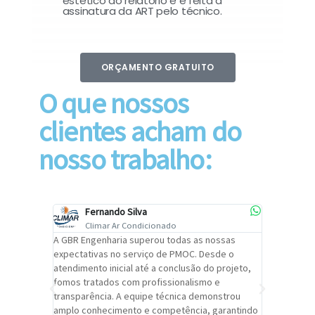
estético do relatório e é feita a
assinatura da ART pelo técnico.
ORÇAMENTO GRATUITO
O que nossos
clientes acham do
nosso trabalho:
Fernando Silva
Car
Climar Ar Condicionado
Cli
lizar o
A GBR Engenharia superou todas as nossas
Recomendo
tremamente
expectativas no serviço de PMOC. Desde o
Engenhari
oi
atendimento inicial até a conclusão do projeto,
um alto ní
trabalho de
fomos tratados com profissionalismo e
qualidade 
viços da
transparência. A equipe técnica demonstrou
foi pontua
a um
amplo conhecimento e competência, garantindo
cuidado c