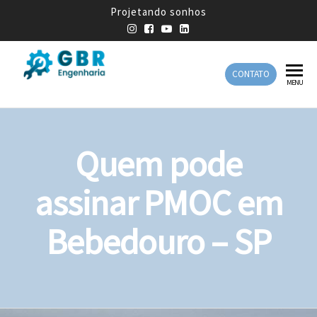
Projetando sonhos
CONTATO
GBR
Empresa
MENU
de
Engenharia
Engenharia
Mecânica
Quem pode
assinar PMOC em
Bebedouro – SP