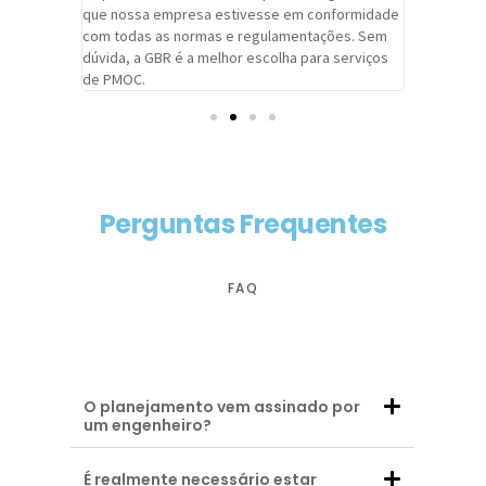
adrão.
que nossa empresa estivesse em conformidade
extremame
com todas as normas e regulamentações. Sem
alcançado
dúvida, a GBR é a melhor escolha para serviços
contar co
de PMOC.
futuras d
Perguntas Frequentes
FAQ
O planejamento vem assinado por
um engenheiro?
É realmente necessário estar