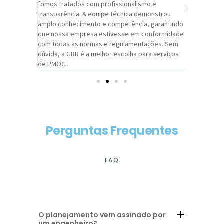
trabalho de
fomos tratados com profissionalismo e
qualidade 
viços da
transparência. A equipe técnica demonstrou
foi pontua
a um
amplo conhecimento e competência, garantindo
cuidado c
adrão.
que nossa empresa estivesse em conformidade
extremame
com todas as normas e regulamentações. Sem
alcançado
dúvida, a GBR é a melhor escolha para serviços
contar co
de PMOC.
futuras d
Perguntas Frequentes
FAQ
O planejamento vem assinado por
um engenheiro?