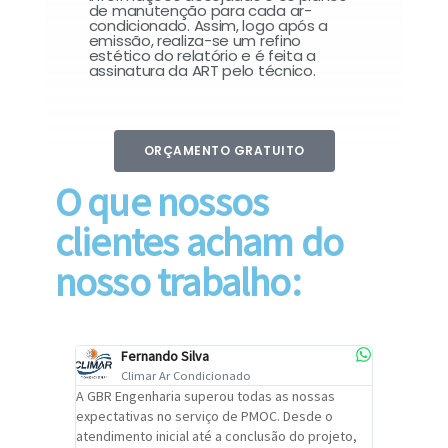
de manutenção para cada ar-
condicionado. Assim, logo após a
emissão, realiza-se um refino
estético do relatório e é feita a
assinatura da ART pelo técnico.
ORÇAMENTO GRATUITO
O que nossos
clientes acham do
nosso trabalho:
Fernando Silva
Car
Climar Ar Condicionado
Cli
lizar o
A GBR Engenharia superou todas as nossas
Recomendo
tremamente
expectativas no serviço de PMOC. Desde o
Engenhari
oi
atendimento inicial até a conclusão do projeto,
um alto ní