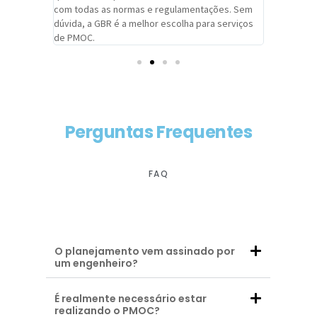
com todas as normas e regulamentações. Sem
alcançado
dúvida, a GBR é a melhor escolha para serviços
contar co
de PMOC.
futuras d
Perguntas Frequentes
FAQ
O planejamento vem assinado por
um engenheiro?
É realmente necessário estar
realizando o PMOC?