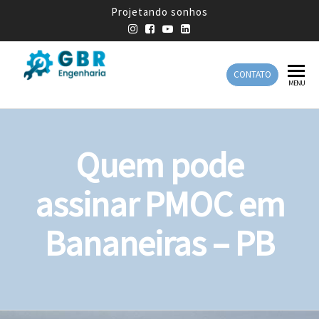
Projetando sonhos
CONTATO
GBR
Empresa
MENU
de
Engenharia
Engenharia
Mecânica
Quem pode
assinar PMOC em
Bananeiras – PB