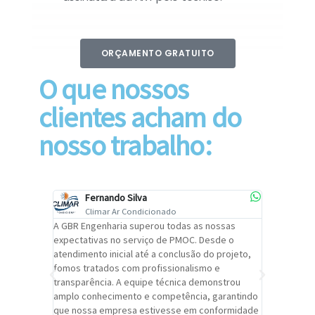
ORÇAMENTO GRATUITO
O que nossos
clientes acham do
nosso trabalho:
Fernando Silva
Car
Climar Ar Condicionado
Cli
lizar o
A GBR Engenharia superou todas as nossas
Recomendo
tremamente
expectativas no serviço de PMOC. Desde o
Engenhari
oi
atendimento inicial até a conclusão do projeto,
um alto ní
trabalho de
fomos tratados com profissionalismo e
qualidade 
viços da
transparência. A equipe técnica demonstrou
foi pontua
a um
amplo conhecimento e competência, garantindo
cuidado c
adrão.
que nossa empresa estivesse em conformidade
extremame