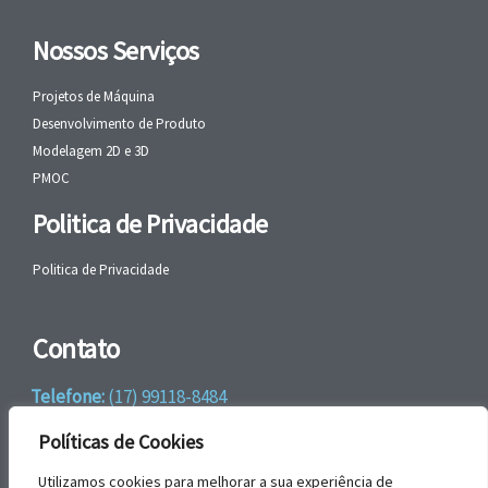
Nossos Serviços
Projetos de Máquina
Desenvolvimento de Produto
Modelagem 2D e 3D
PMOC
Politica de Privacidade
Politica de Privacidade
Contato
Telefone:
(17) 99118-8484
WhatsApp:
+55 (17) 99118-8484
Políticas de Cookies
email:
faleconosco@gbrengenharia.com
Utilizamos cookies para melhorar a sua experiência de