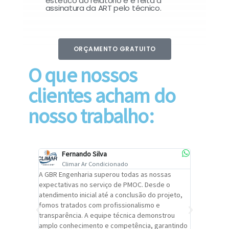
estético do relatório e é feita a
assinatura da ART pelo técnico.
ORÇAMENTO GRATUITO
O que nossos
clientes acham do
nosso trabalho:
Fernando Silva
Car
Climar Ar Condicionado
Cli
lizar o
A GBR Engenharia superou todas as nossas
Recomendo
tremamente
expectativas no serviço de PMOC. Desde o
Engenhari
oi
atendimento inicial até a conclusão do projeto,
um alto ní
trabalho de
fomos tratados com profissionalismo e
qualidade 
viços da
transparência. A equipe técnica demonstrou
foi pontua
a um
amplo conhecimento e competência, garantindo
cuidado c