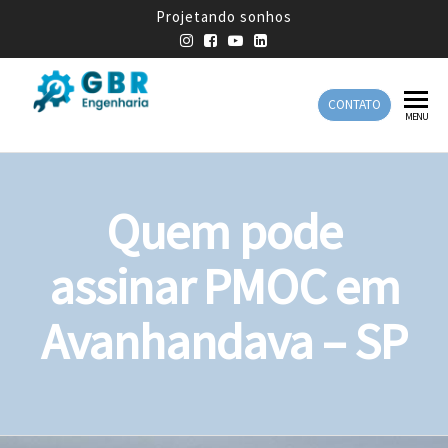
Projetando sonhos
CONTATO
GBR
Empresa
MENU
de
Engenharia
Engenharia
Mecânica
Quem pode
assinar PMOC em
Avanhandava – SP