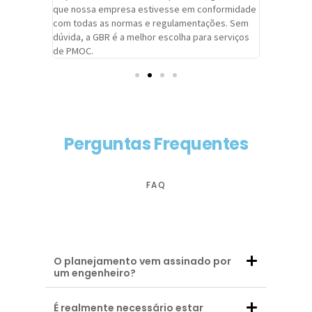
adrão.
que nossa empresa estivesse em conformidade
extremame
com todas as normas e regulamentações. Sem
alcançado
dúvida, a GBR é a melhor escolha para serviços
contar co
de PMOC.
futuras d
Perguntas Frequentes
FAQ
O planejamento vem assinado por
um engenheiro?
É realmente necessário estar