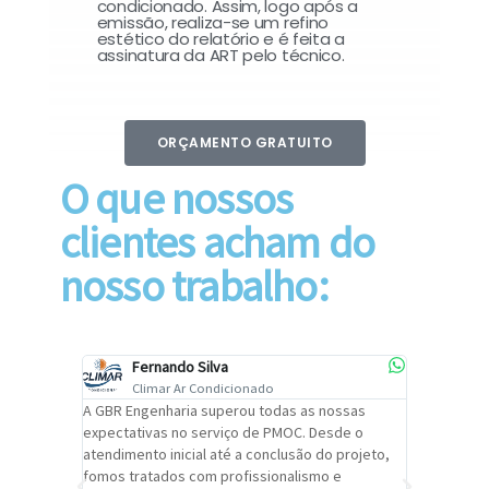
condicionado. Assim, logo após a
emissão, realiza-se um refino
estético do relatório e é feita a
assinatura da ART pelo técnico.
ORÇAMENTO GRATUITO
O que nossos
clientes acham do
nosso trabalho:
Fernando Silva
Car
Climar Ar Condicionado
Cli
lizar o
A GBR Engenharia superou todas as nossas
Recomendo
tremamente
expectativas no serviço de PMOC. Desde o
Engenhari
oi
atendimento inicial até a conclusão do projeto,
um alto ní
trabalho de
fomos tratados com profissionalismo e
qualidade 