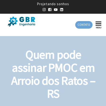
Projetando sonhos
CONTATO
GBR
Empresa
MENU
de
Engenharia
Engenharia
Mecânica
Quem pode
assinar PMOC em
Arroio dos Ratos –
RS