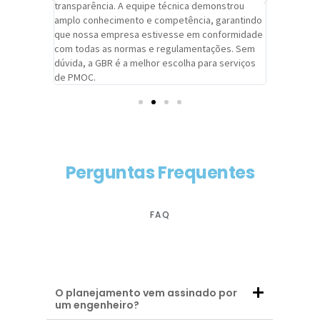
viços da
transparência. A equipe técnica demonstrou
foi pontua
a um
amplo conhecimento e competência, garantindo
cuidado c
adrão.
que nossa empresa estivesse em conformidade
extremame
com todas as normas e regulamentações. Sem
alcançado
dúvida, a GBR é a melhor escolha para serviços
contar co
de PMOC.
futuras d
Perguntas Frequentes
FAQ
O planejamento vem assinado por
um engenheiro?