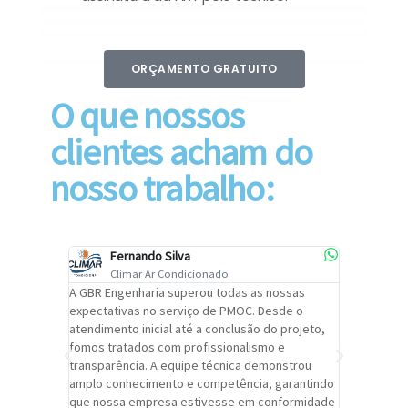
ORÇAMENTO GRATUITO
O que nossos
clientes acham do
nosso trabalho:
Fernando Silva
Car
Climar Ar Condicionado
Cli
lizar o
A GBR Engenharia superou todas as nossas
Recomendo
tremamente
expectativas no serviço de PMOC. Desde o
Engenhari
oi
atendimento inicial até a conclusão do projeto,
um alto ní
trabalho de
fomos tratados com profissionalismo e
qualidade 
viços da
transparência. A equipe técnica demonstrou
foi pontua
a um
amplo conhecimento e competência, garantindo
cuidado c
adrão.
que nossa empresa estivesse em conformidade
extremame