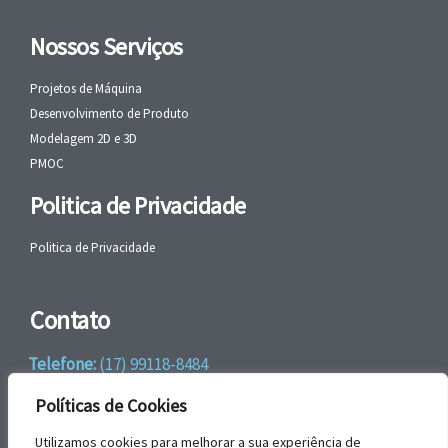
Nossos Serviços
Projetos de Máquina
Desenvolvimento de Produto
Modelagem 2D e 3D
PMOC
Politica de Privacidade
Politica de Privacidade
Contato
Telefone:
(17) 99118-8484
WhatsApp:
+55 (17) 99118-8484
Políticas de Cookies
email:
faleconosco@gbrengenharia.com
Utilizamos cookies para melhorar a sua experiência de