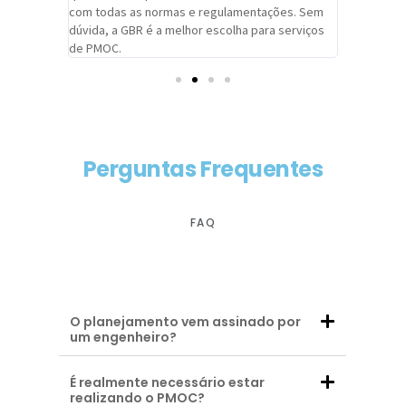
com todas as normas e regulamentações. Sem
alcançado
dúvida, a GBR é a melhor escolha para serviços
contar co
de PMOC.
futuras d
Perguntas Frequentes
FAQ
O planejamento vem assinado por
um engenheiro?
É realmente necessário estar
realizando o PMOC?