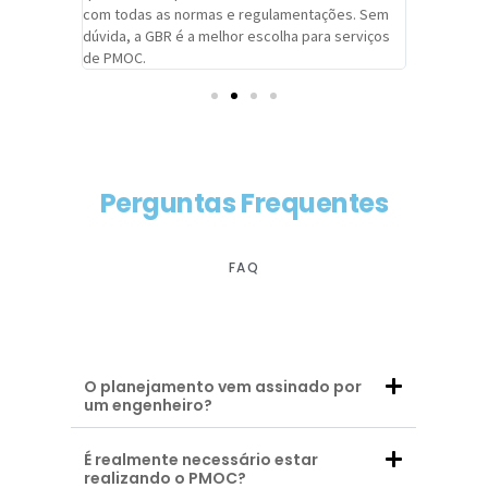
com todas as normas e regulamentações. Sem
alcançado
dúvida, a GBR é a melhor escolha para serviços
contar co
de PMOC.
futuras d
Perguntas Frequentes
FAQ
O planejamento vem assinado por
um engenheiro?
É realmente necessário estar
realizando o PMOC?