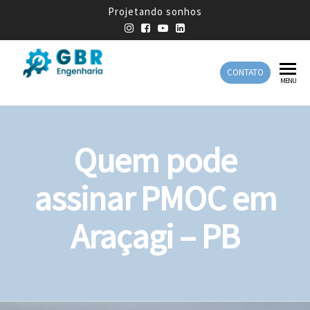
Projetando sonhos
CONTATO
GBR
Empresa
MENU
de
Engenharia
Engenharia
Mecânica
Quem pode
assinar PMOC em
Araçagi – PB