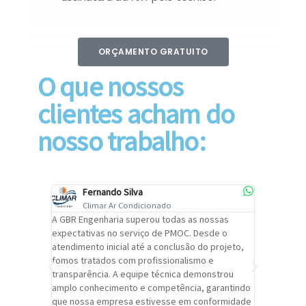
ORÇAMENTO GRATUITO
O que nossos
clientes acham do
nosso trabalho:
Fernando Silva
Car
Climar Ar Condicionado
Cli
lizar o
A GBR Engenharia superou todas as nossas
Recomendo
tremamente
expectativas no serviço de PMOC. Desde o
Engenhari
oi
atendimento inicial até a conclusão do projeto,
um alto ní
trabalho de
fomos tratados com profissionalismo e
qualidade 
viços da
transparência. A equipe técnica demonstrou
foi pontua
a um
amplo conhecimento e competência, garantindo
cuidado c
adrão.
que nossa empresa estivesse em conformidade
extremame