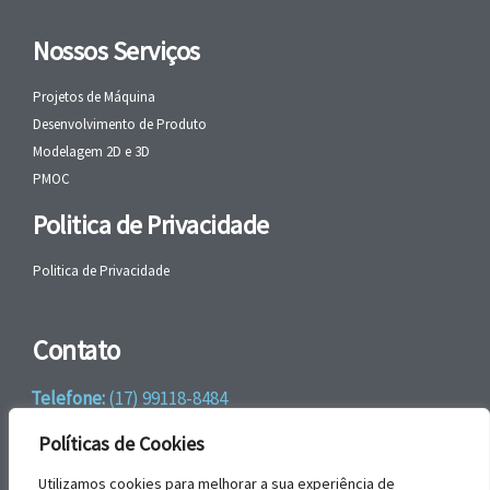
Nossos Serviços
Projetos de Máquina
Desenvolvimento de Produto
Modelagem 2D e 3D
PMOC
Politica de Privacidade
Politica de Privacidade
Contato
Telefone:
(17) 99118-8484
WhatsApp:
+55 (17) 99118-8484
Políticas de Cookies
email:
faleconosco@gbrengenharia.com
Utilizamos cookies para melhorar a sua experiência de