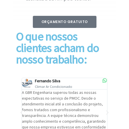
ORÇAMENTO GRATUITO
O que nossos
clientes acham do
nosso trabalho:
Fernando Silva
Car
Climar Ar Condicionado
Cli
lizar o
A GBR Engenharia superou todas as nossas
Recomendo
tremamente
expectativas no serviço de PMOC. Desde o
Engenhari
oi
atendimento inicial até a conclusão do projeto,
um alto ní
trabalho de
fomos tratados com profissionalismo e
qualidade 
viços da
transparência. A equipe técnica demonstrou
foi pontua
a um
amplo conhecimento e competência, garantindo
cuidado c
adrão.
que nossa empresa estivesse em conformidade
extremame