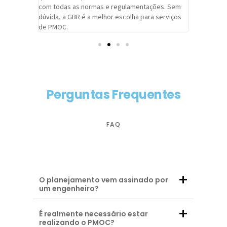
com todas as normas e regulamentações. Sem
alcançado
dúvida, a GBR é a melhor escolha para serviços
contar co
de PMOC.
futuras d
Perguntas Frequentes
FAQ
O planejamento vem assinado por
um engenheiro?
É realmente necessário estar
realizando o PMOC?