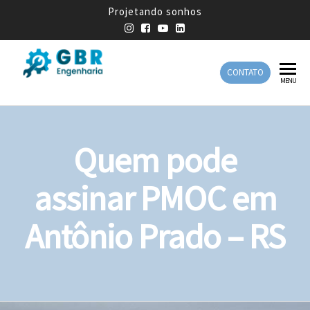
Projetando sonhos
CONTATO
GBR
Empresa
MENU
de
Engenharia
Engenharia
Mecânica
Quem pode
assinar PMOC em
Antônio Prado – RS