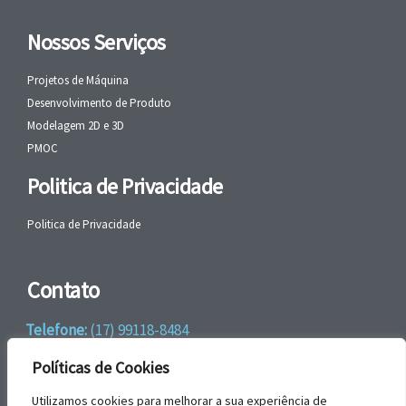
Nossos Serviços
Projetos de Máquina
Desenvolvimento de Produto
Modelagem 2D e 3D
PMOC
Politica de Privacidade
Politica de Privacidade
Contato
Telefone:
(17) 99118-8484
WhatsApp:
+55 (17) 99118-8484
Políticas de Cookies
email:
faleconosco@gbrengenharia.com
Utilizamos cookies para melhorar a sua experiência de