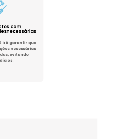
astos com
esnecessárias
irá garantir que
ões necessárias
das, evitando
dícios.