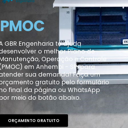
PMOC
A GBR Engenharia te ajuda
desenvolver o melhor Plano de
Manutenção, Operação e Controle
(PMOC) em Anhembi - SP. para
atender sua demanda! Faça um
orçamento gratuito pelo formulário
no final da página ou WhatsApp
por meio do botão abaixo.
ORÇAMENTO GRATUITO