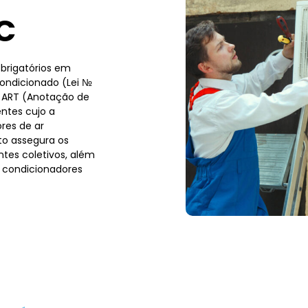
C
brigatórios em
condicionado (Lei №
a ART (Anotação de
ntes cujo a
res de ar
to assegura os
tes coletivos, além
 condicionadores