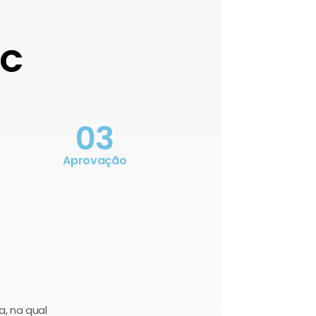
OC
03
Aprovação
a, na qual