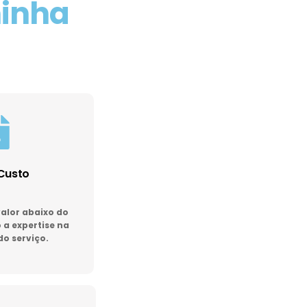
minha
Custo
lor abaixo do
a expertise na
do serviço.