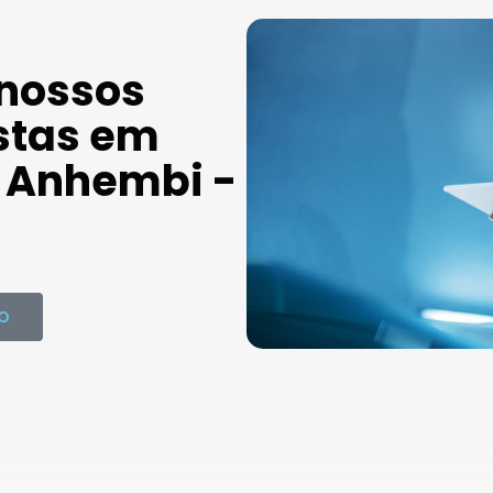
 nossos
stas em
Anhembi -
O