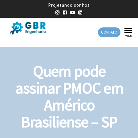
Projetando sonhos
CONTATO
GBR
Empresa
MENU
de
Engenharia
Engenharia
Mecânica
Quem pode
assinar PMOC em
Américo
Brasiliense – SP