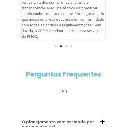
trabalho de
fomos tratados com profissionalismo e
qualidade 
viços da
transparência. A equipe técnica demonstrou
foi pontua
a um
amplo conhecimento e competência, garantindo
cuidado c
adrão.
que nossa empresa estivesse em conformidade
extremame
com todas as normas e regulamentações. Sem
alcançado
dúvida, a GBR é a melhor escolha para serviços
contar co
de PMOC.
futuras d
Perguntas Frequentes
FAQ
O planejamento vem assinado por
um engenheiro?