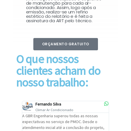
de manutenção para cada ar-
condicionado. Assim, logo após a
emissão, realiza-se um refino
estético do relatório e é feita a
assinatura da ART pelo técnico.
ORÇAMENTO GRATUITO
O que nossos
clientes acham do
nosso trabalho:
Fernando Silva
Car
Climar Ar Condicionado
Cli
lizar o
A GBR Engenharia superou todas as nossas
Recomendo
tremamente
expectativas no serviço de PMOC. Desde o
Engenhari
oi
atendimento inicial até a conclusão do projeto,
um alto ní