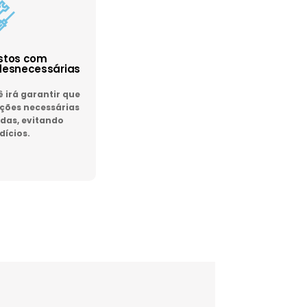
astos com
esnecessárias
irá garantir que
ões necessárias
das, evitando
dícios.