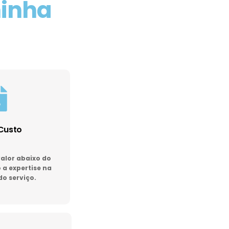
minha
Custo
lor abaixo do
a expertise na
do serviço.