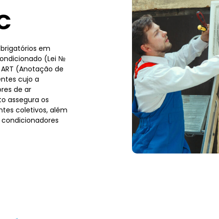
C
brigatórios em
condicionado (Lei №
a ART (Anotação de
ntes cujo a
res de ar
to assegura os
tes coletivos, além
 condicionadores