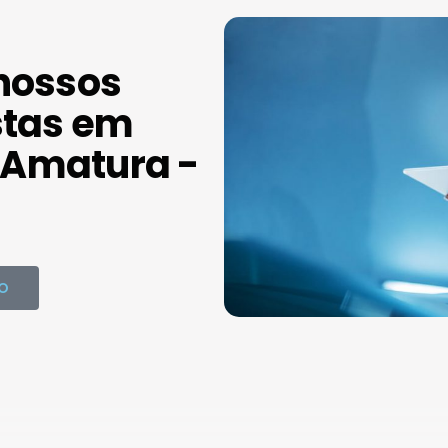
nossos
stas em
Amatura -
O