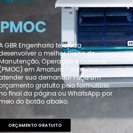
PMOC
A GBR Engenharia te ajuda
desenvolver o melhor Plano de
Manutenção, Operação e Controle
(PMOC) em Amatura - AM, para
atender sua demanda! Faça um
orçamento gratuito pelo formulário
no final da página ou WhatsApp por
meio do botão abaixo.
ORÇAMENTO GRATUITO