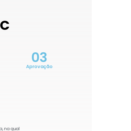
OC
03
Aprovação
a, na qual