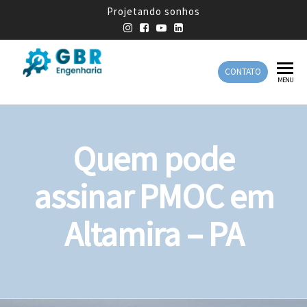
Projetando sonhos
CONTATO
GBR
Empresa
MENU
de
Engenharia
Engenharia
Mecânica
Quem pode
assinar PMOC em
Altamira – PA