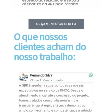
estético do relatório e é feita a
assinatura da ART pelo técnico.
ORÇAMENTO GRATUITO
O que nossos
clientes acham do
nosso trabalho:
Fernando Silva
Car
Climar Ar Condicionado
Cli
lizar o
A GBR Engenharia superou todas as nossas
Recomendo
tremamente
expectativas no serviço de PMOC. Desde o
Engenhari
oi
atendimento inicial até a conclusão do projeto,
um alto ní
trabalho de
fomos tratados com profissionalismo e
qualidade 
viços da
transparência. A equipe técnica demonstrou
foi pontua
a um
amplo conhecimento e competência, garantindo
cuidado c