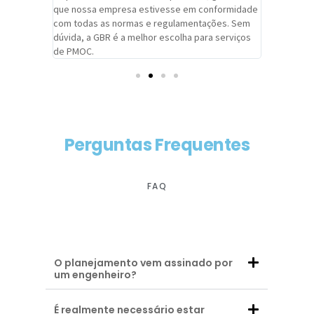
adrão.
que nossa empresa estivesse em conformidade
extremame
com todas as normas e regulamentações. Sem
alcançado
dúvida, a GBR é a melhor escolha para serviços
contar co
de PMOC.
futuras d
Perguntas Frequentes
FAQ
O planejamento vem assinado por
um engenheiro?
É realmente necessário estar