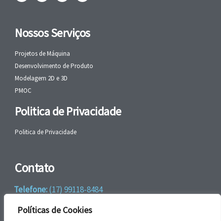
Nossos Serviços
Projetos de Máquina
Desenvolvimento de Produto
Modelagem 2D e 3D
PMOC
Politica de Privacidade
Politica de Privacidade
Contato
Telefone:
(17) 99118-8484
WhatsApp:
+55 (17) 99118-8484
Políticas de Cookies