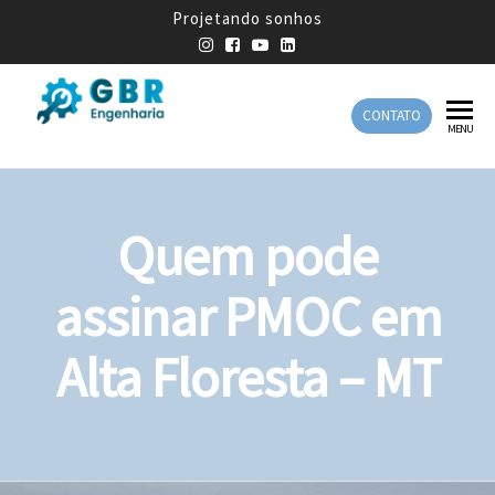
Projetando sonhos
CONTATO
GBR
Empresa
MENU
de
Engenharia
Engenharia
Mecânica
Quem pode
assinar PMOC em
Alta Floresta – MT