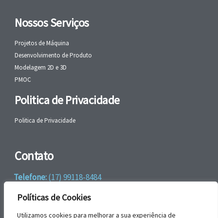
Nossos Serviços
Projetos de Máquina
Desenvolvimento de Produto
Modelagem 2D e 3D
PMOC
Politica de Privacidade
Politica de Privacidade
Contato
Telefone:
(17) 99118-8484
WhatsApp:
+55 (17) 99118-8484
Políticas de Cookies
email:
faleconosco@gbrengenharia.com
Utilizamos cookies para melhorar a sua experiência de