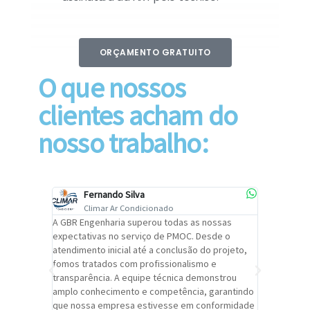
ORÇAMENTO GRATUITO
O que nossos
clientes acham do
nosso trabalho:
Fernando Silva
Car
Climar Ar Condicionado
Cli
lizar o
A GBR Engenharia superou todas as nossas
Recomendo
tremamente
expectativas no serviço de PMOC. Desde o
Engenhari
oi
atendimento inicial até a conclusão do projeto,
um alto ní
trabalho de
fomos tratados com profissionalismo e
qualidade 
viços da
transparência. A equipe técnica demonstrou
foi pontua
a um
amplo conhecimento e competência, garantindo
cuidado c
adrão.
que nossa empresa estivesse em conformidade
extremame