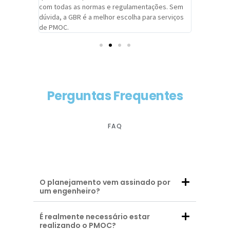
com todas as normas e regulamentações. Sem
alcançado
dúvida, a GBR é a melhor escolha para serviços
contar co
de PMOC.
futuras d
Perguntas Frequentes
FAQ
O planejamento vem assinado por
um engenheiro?
É realmente necessário estar
realizando o PMOC?