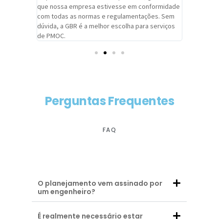
adrão.
que nossa empresa estivesse em conformidade
extremame
com todas as normas e regulamentações. Sem
alcançado
dúvida, a GBR é a melhor escolha para serviços
contar co
de PMOC.
futuras d
Perguntas Frequentes
FAQ
O planejamento vem assinado por
um engenheiro?
É realmente necessário estar