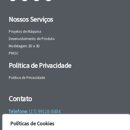
Nossos Serviços
Projetos de Máquina
Desenvolvimento de Produto
Modelagem 2D e 3D
PMOC
Politica de Privacidade
Politica de Privacidade
Contato
Telefone:
(17) 99118-8484
WhatsApp:
+55 (17) 99118-8484
Políticas de Cookies