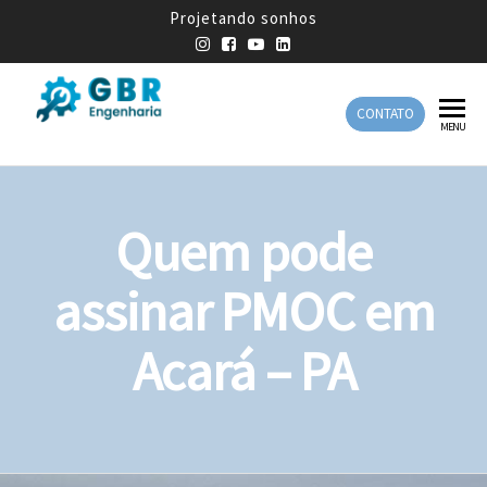
Projetando sonhos
CONTATO
GBR
Empresa
MENU
de
Engenharia
Engenharia
Mecânica
Quem pode
assinar PMOC em
Acará – PA