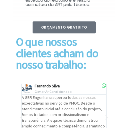
estético do relatório e é feita a
assinatura da ART pelo técnico.
ORÇAMENTO GRATUITO
O que nossos
clientes acham do
nosso trabalho:
Fernando Silva
Car
Climar Ar Condicionado
Cli
lizar o
A GBR Engenharia superou todas as nossas
Recomendo
tremamente
expectativas no serviço de PMOC. Desde o
Engenhari
oi
atendimento inicial até a conclusão do projeto,
um alto ní
trabalho de
fomos tratados com profissionalismo e
qualidade 
viços da
transparência. A equipe técnica demonstrou
foi pontua
a um
amplo conhecimento e competência, garantindo
cuidado c