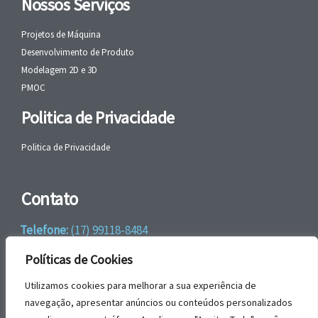
Nossos Serviços
Projetos de Máquina
Desenvolvimento de Produto
Modelagem 2D e 3D
PMOC
Politica de Privacidade
Politica de Privacidade
Contato
Telefone:
(17) 99118-8484
WhatsApp:
+55 (17) 99118-8484
Políticas de Cookies
email:
faleconosco@gbrengenharia.com
Utilizamos cookies para melhorar a sua experiência de
navegação, apresentar anúncios ou conteúdos personalizados