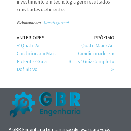
investimento em tecnologia gere resultados
constantes e eficientes.
Publicado em
Uncategorized
ANTERIORES
PRÓXIMO
Qual o Ar
Qual o Maior Ar-
Condicionado Mais
Condicionado em
Potente? Guia
BTUs? Guia Completo
Definitivo
A GBR Engenharia tem a missão de levar para você,