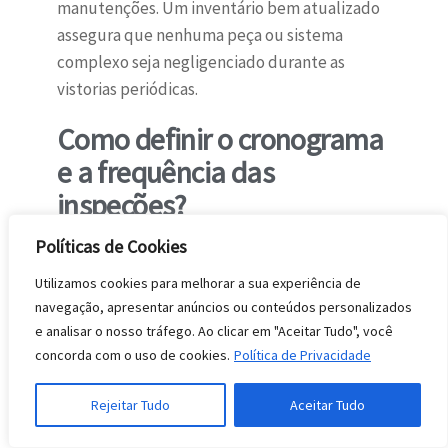
manutenções. Um inventário bem atualizado
assegura que nenhuma peça ou sistema
complexo seja negligenciado durante as
vistorias periódicas.
Como definir o cronograma
e a frequência das
inspeções?
Para definir o cronograma e a frequência das
Políticas de Cookies
inspeções, é necessário cruzar os dados dos
Utilizamos cookies para melhorar a sua experiência de
manuais dos fabricantes com o histórico de
navegação, apresentar anúncios ou conteúdos personalizados
funcionamento e o regime de carga de cada
e analisar o nosso tráfego. Ao clicar em "Aceitar Tudo", você
máquina. A periodicidade deve ser ajustada
concorda com o uso de cookies.
Política de Privacidade
para garantir que os componentes sejam
Rejeitar Tudo
Aceitar Tudo
revisados sempre antes de atingirem seu
limite de desgaste natural.