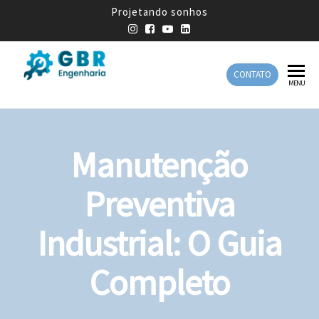
Projetando sonhos
CONTATO
GBR
Empresa
MENU
de
Engenharia
Engenharia
Mecânica
Manutenção
Preventiva
Industrial: O Guia
Completo