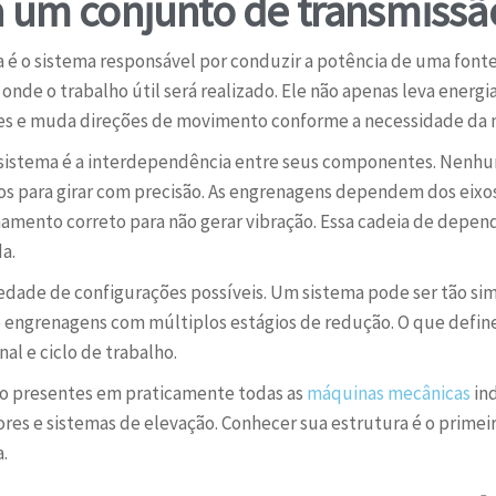
a um conjunto de transmiss
é o sistema responsável por conduzir a potência de uma fonte
onde o trabalho útil será realizado. Ele não apenas leva energ
es e muda direções de movimento conforme a necessidade da 
de sistema é a interdependência entre seus componentes. Nen
os para girar com precisão. As engrenagens dependem dos eixos
ento correto para não gerar vibração. Essa cadeia de depend
a.
iedade de configurações possíveis. Um sistema pode ser tão si
engrenagens com múltiplos estágios de redução. O que define 
al e ciclo de trabalho.
ão presentes em praticamente todas as
máquinas mecânicas
ind
res e sistemas de elevação. Conhecer sua estrutura é o primeir
.