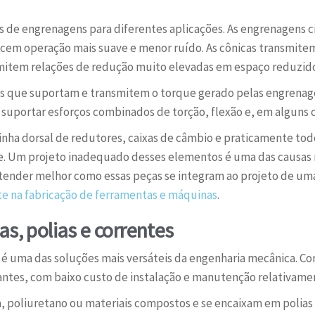
s de engrenagens para diferentes aplicações. As engrenagens ci
recem operação mais suave e menor ruído. As cônicas transmit
mitem relações de redução muito elevadas em espaço reduzid
tos que suportam e transmitem o torque gerado pelas engrena
 suportar esforços combinados de torção, flexão e, em alguns 
inha dorsal de redutores, caixas de câmbio e praticamente tod
. Um projeto inadequado desses elementos é uma das causas 
tender melhor como essas peças se integram ao projeto de uma
te na fabricação de ferramentas e máquinas
.
s, polias e correntes
 é uma das soluções mais versáteis da engenharia mecânica. Co
tantes, com baixo custo de instalação e manutenção relativame
a, poliuretano ou materiais compostos e se encaixam em polias d