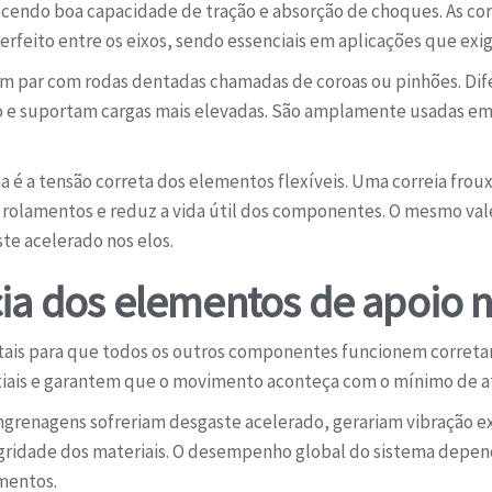
ecendo boa capacidade de tração e absorção de choques. As cor
rfeito entre os eixos, sendo essenciais em aplicações que exi
m par com rodas dentadas chamadas de coroas ou pinhões. Dif
 e suportam cargas mais elevadas. São amplamente usadas em 
 é a tensão correta dos elementos flexíveis. Uma correia froux
rolamentos e reduz a vida útil dos componentes. O mesmo val
ste acelerado nos elos.
ia dos elementos de apoio 
ais para que todos os outros componentes funcionem corretam
axiais e garantem que o movimento aconteça com o mínimo de at
renagens sofreriam desgaste acelerado, gerariam vibração ex
egridade dos materiais. O desempenho global do sistema depe
mentos.