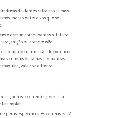
líndricas de dentes retos são as mais
em movimento entre eixos que se
o.
gens e demais componentes rotativos.
casos, tração ou compressão.
o sistema de transmissão de potência
mais comuns de falhas prematuras
 máquina, vale consultar os
rreias, polias e correntes permitem
nte simples.
e perfis específicos. As correias em V