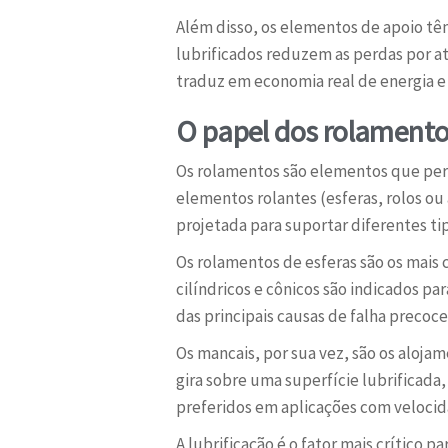
Além disso, os elementos de apoio t
lubrificados reduzem as perdas por at
traduz em economia real de energia e
O papel dos rolamento
Os rolamentos são elementos que perm
elementos rolantes (esferas, rolos o
projetada para suportar diferentes ti
Os rolamentos de esferas são os mais
cilíndricos e cônicos são indicados pa
das principais causas de falha precoc
Os mancais, por sua vez, são os aloja
gira sobre uma superfície lubrificad
preferidos em aplicações com veloci
A lubrificação é o fator mais crítico 