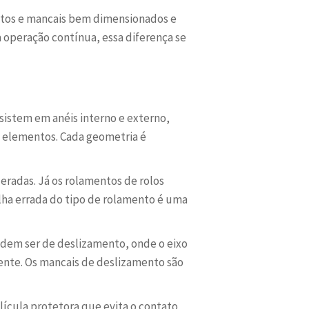
ntos e mancais bem dimensionados e
a operação contínua, essa diferença se
sistem em anéis interno e externo,
s elementos. Cada geometria é
eradas. Já os rolamentos de rolos
colha errada do tipo de rolamento é uma
podem ser de deslizamento, onde o eixo
mente. Os mancais de deslizamento são
elícula protetora que evita o contato