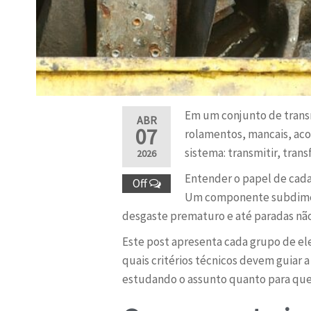
Em um conjunto de transm
ABR
07
rolamentos, mancais, ac
sistema: transmitir, tran
2026
Entender o papel de cada
Off
Um componente subdimens
desgaste prematuro e até paradas não
Este post apresenta cada grupo de e
quais critérios técnicos devem guiar 
estudando o assunto quanto para quem 