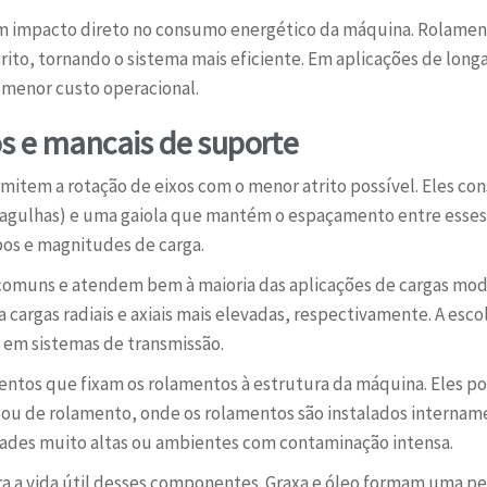
êm impacto direto no consumo energético da máquina. Rolame
rito, tornando o sistema mais eficiente. Em aplicações de long
 menor custo operacional.
s e mancais de suporte
item a rotação de eixos com o menor atrito possível. Eles con
u agulhas) e uma gaiola que mantém o espaçamento entre esse
pos e magnitudes de carga.
 comuns e atendem bem à maioria das aplicações de cargas mod
ra cargas radiais e axiais mais elevadas, respectivamente. A es
e em sistemas de transmissão.
mentos que fixam os rolamentos à estrutura da máquina. Eles 
a, ou de rolamento, onde os rolamentos são instalados interna
dades muito altas ou ambientes com contaminação intensa.
para a vida útil desses componentes. Graxa e óleo formam uma p