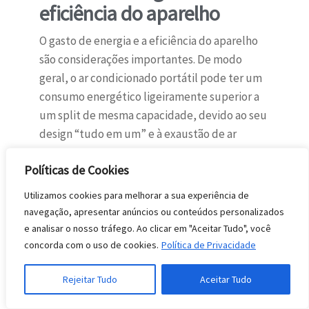
eficiência do aparelho
O gasto de energia e a eficiência do aparelho
são considerações importantes. De modo
geral, o ar condicionado portátil pode ter um
consumo energético ligeiramente superior a
um split de mesma capacidade, devido ao seu
design “tudo em um” e à exaustão de ar
quente diretamente do ambiente.
Políticas de Cookies
Contudo, a eficiência pode ser
Utilizamos cookies para melhorar a sua experiência de
significativamente melhorada com uma
navegação, apresentar anúncios ou conteúdos personalizados
instalação adequada da mangueira de
e analisar o nosso tráfego. Ao clicar em "Aceitar Tudo", você
exaustão, como demonstrado neste guia
concorda com o uso de cookies.
Política de Privacidade
sobre como instalar ar condicionado
portátil
na parede
. Uma vedação perfeita na saída de
Rejeitar Tudo
Aceitar Tudo
ar impede que o calor externo retorne e
otimiza o desempenho. Fique atento ao selo