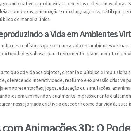
ound criativo para dar vida a conceitos e ideias inovadoras.
deias complexas, a animação é uma linguagem versátil que per
úblico de maneira única.
Reproduzindo a Vida em Ambientes Vir
mulações realísticas que recriam a vida em ambientes virtuais.
oportunidades valiosas para treinamento, planejamento e prev
te que dá vida aos objetos, encanta o público e impulsiona a
, oferecendo interatividade, realismo e expressão criativa par
 Seja em apresentações, jogos, educação ou simulações, as ani
lhando-os em um mundo visualmente impressionante e altament
car nessa jornada criativa e descobrir como dar vida às suas i
 com Animações 3D: O Poder