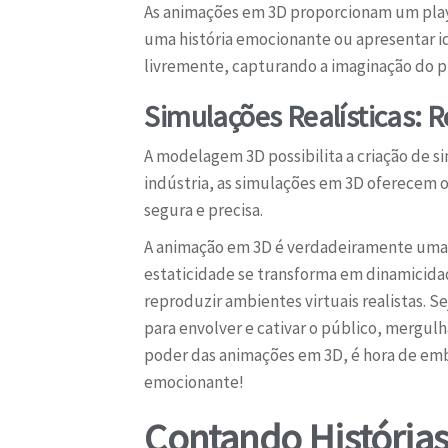
As animações em 3D proporcionam um playgr
uma história emocionante ou apresentar i
livremente, capturando a imaginação do p
Simulações Realísticas: 
A modelagem 3D possibilita a criação de si
indústria, as simulações em 3D oferecem 
segura e precisa.
A animação em 3D é verdadeiramente uma ar
estaticidade se transforma em dinamicidade
reproduzir ambientes virtuais realistas.
para envolver e cativar o público, mergu
poder das animações em 3D, é hora de embar
emocionante!
Contando Histórias