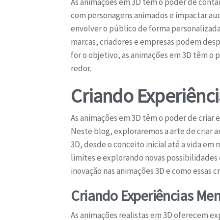
As animações em 3D têm o poder de contar h
com personagens animados e impactar audiê
envolver o público de forma personalizada
marcas, criadores e empresas podem despe
for o objetivo, as animações em 3D têm o
redor.
Criando Experiênc
As animações em 3D têm o poder de criar 
Neste blog, exploraremos a arte de criar 
3D, desde o conceito inicial até a vida e
limites e explorando novas possibilidades
inovação nas animações 3D e como essas cr
Criando Experiências Mem
As animações realistas em 3D oferecem exp