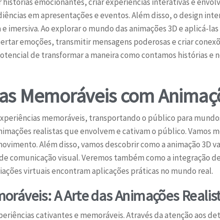
istórias emocionantes, criar experiências interativas e envolve
ncias em apresentações e eventos. Além disso, o design inter
 e imersiva. Ao explorar o mundo das animações 3D e aplicá-la
rtar emoções, transmitir mensagens poderosas e criar conexõ
 potencial de transformar a maneira como contamos histórias 
ias Memoráveis com Animaçõ
experiências memoráveis, transportando o público para mundos
animações realistas que envolvem e cativam o público. Vamos m
m movimento. Além disso, vamos descobrir como a animação 3D v
 de comunicação visual. Veremos também como a integração de 
iações virtuais encontram aplicações práticas no mundo real.
oráveis: A Arte das Animações Realis
eriências cativantes e memoráveis. Através da atenção aos det