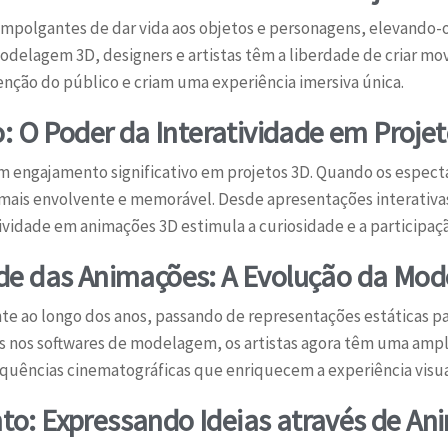
mpolgantes de dar vida aos objetos e personagens, elevando-o
odelagem 3D, designers e artistas têm a liberdade de criar mov
nção do público e criam uma experiência imersiva única.
O Poder da Interatividade em Projet
um engajamento significativo em projetos 3D. Quando os espect
a mais envolvente e memorável. Desde apresentações interativa
ividade em animações 3D estimula a curiosidade e a participaçã
ade das Animações: A Evolução da Mo
 ao longo dos anos, passando de representações estáticas pa
 nos softwares de modelagem, os artistas agora têm uma ampl
equências cinematográficas que enriquecem a experiência visua
to: Expressando Ideias através de An