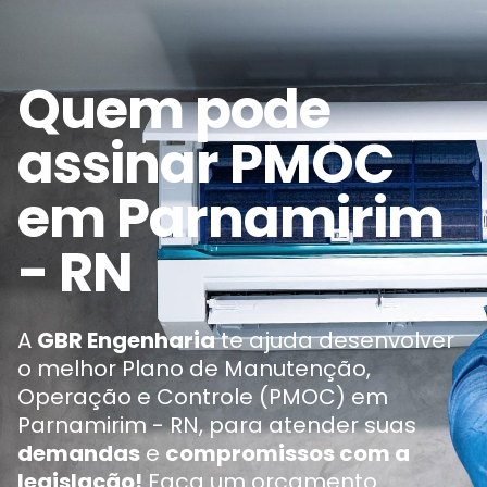
Quem pode
assinar PMOC
em Parnamirim
- RN
A
GBR Engenharia
te ajuda desenvolver
o melhor Plano de Manutenção,
Operação e Controle (PMOC) em
Parnamirim - RN, para atender suas
demandas
e
compromissos com a
legislação!
Faça um orçamento