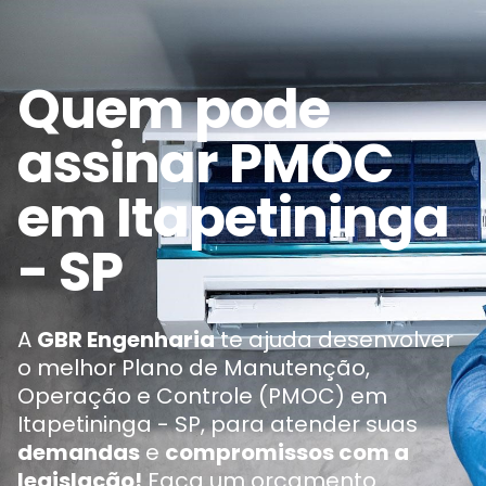
Quem pode
assinar PMOC
em Itapetininga
- SP
A
GBR Engenharia
te ajuda desenvolver
o melhor Plano de Manutenção,
Operação e Controle (PMOC) em
Itapetininga - SP, para atender suas
demandas
e
compromissos com a
legislação!
Faça um orçamento