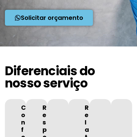
Solicitar orçamento
Diferenciais do
nosso serviço
C
R
R
o
e
e
n
s
l
f
p
a