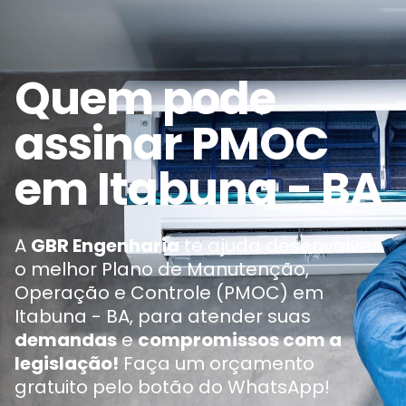
Quem pode
assinar PMOC
em Itabuna - BA
A
GBR Engenharia
te ajuda desenvolver
o melhor Plano de Manutenção,
Operação e Controle (PMOC) em
Itabuna - BA, para atender suas
demandas
e
compromissos com a
legislação!
Faça um orçamento
gratuito pelo botão do WhatsApp!