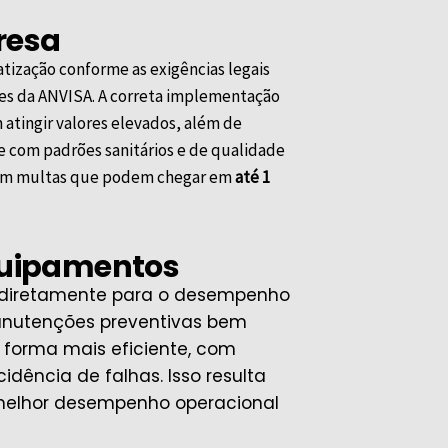
resa
tização conforme as exigências legais
zes da
ANVISA
. A correta implementação
atingir valores elevados, além de
 com padrões sanitários e de qualidade
r em multas que podem chegar em
até 1
equipamentos
i diretamente para o desempenho
anutenções preventivas bem
 forma mais eficiente, com
dência de falhas. Isso resulta
 melhor desempenho operacional