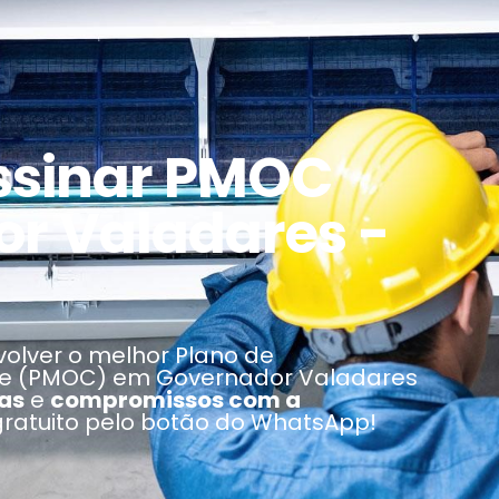
ssinar PMOC
r Valadares -
olver o melhor Plano de
le (PMOC) em Governador Valadares
as
e
compromissos com a
atuito pelo botão do WhatsApp!