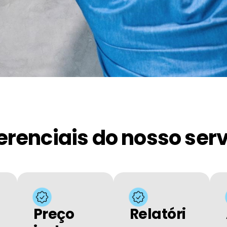
erenciais do nosso ser
Preço
Relatóri