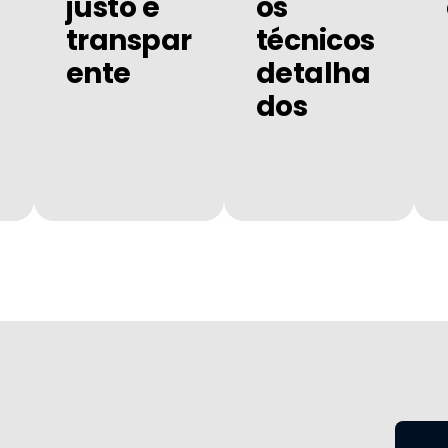
justo e
os
transpar
técnicos
ente
detalha
dos