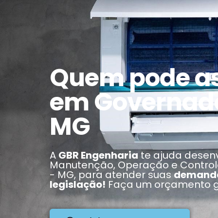
Quem pode a
em Governado
MG
A
GBR Engenharia
te ajuda desenv
Manutenção, Operação e Contro
- MG, para atender suas
demand
legislação!
Faça um orçamento gr