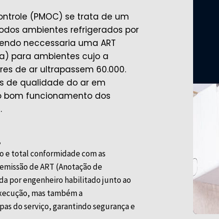
ntrole (PMOC) se trata de um
odos ambientes refrigerados por
 sendo neccessaria uma ART
a) para ambientes cujo a
es de ar ultrapassem 60.000.
s de qualidade do ar em
r o bom funcionamento dos
.
.
co e total conformidade com as
m emissão de ART (Anotação de
a por engenheiro habilitado junto ao
 execução, mas também a
apas do serviço, garantindo segurança e