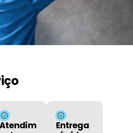
viço
Atendim
Entrega