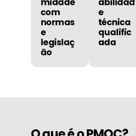
midade
abilidad
com
e
normas
técnica
e
qualific
legislaç
ada
ão
O que é o PMOC?