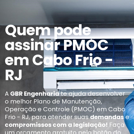
Quem pode
assinar PMOC
em Cabo Frio -
RJ
A
GBR Engenharia
te ajuda desenvolver
o melhor Plano de Manutenção,
Operação e Controle (PMOC) em Cabo
Frio - RJ, para atender suas
demandas
e
compromissos com a legislação!
Faça
um orçamento gratuito pelo botão do