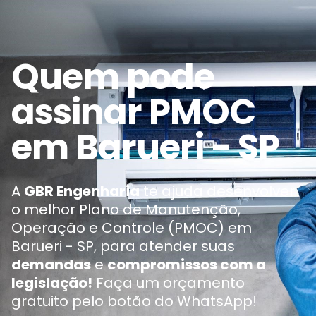
Quem pode
assinar PMOC
em Barueri - SP
A
GBR Engenharia
te ajuda desenvolver
o melhor Plano de Manutenção,
Operação e Controle (PMOC) em
Barueri - SP, para atender suas
demandas
e
compromissos com a
legislação!
Faça um orçamento
gratuito pelo botão do WhatsApp!