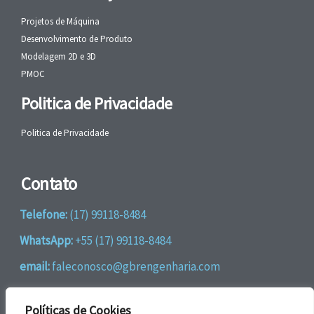
Projetos de Máquina
Desenvolvimento de Produto
Modelagem 2D e 3D
PMOC
Politica de Privacidade
Politica de Privacidade
Contato
Telefone:
(17) 99118-8484
WhatsApp:
+55 (17) 99118-8484
email:
faleconosco@gbrengenharia.com
Rua Jatai, nº 81
Políticas de Cookies