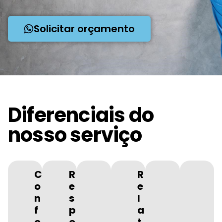
Solicitar orçamento
Diferenciais do
nosso serviço
C
R
R
o
e
e
n
s
l
f
p
a