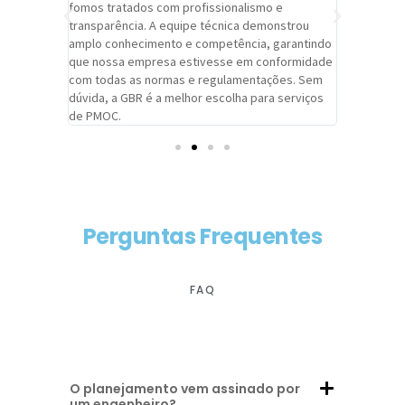
trabalho de
fomos tratados com profissionalismo e
qualidade 
viços da
transparência. A equipe técnica demonstrou
foi pontua
a um
amplo conhecimento e competência, garantindo
cuidado c
adrão.
que nossa empresa estivesse em conformidade
extremame
com todas as normas e regulamentações. Sem
alcançado
dúvida, a GBR é a melhor escolha para serviços
contar co
de PMOC.
futuras d
Perguntas Frequentes
FAQ
O planejamento vem assinado por
um engenheiro?