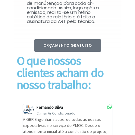
de manutenção para cada ar-
condicionado. Assim, logo após a
emissão, realiza-se um refino
estético do relatório e é feita a
assinatura da ART pelo técnico.
ORÇAMENTO GRATUITO
O que nossos
clientes acham do
nosso trabalho:
Fernando Silva
Car
Climar Ar Condicionado
Cli
lizar o
A GBR Engenharia superou todas as nossas
Recomendo
tremamente
expectativas no serviço de PMOC. Desde o
Engenhari
oi
atendimento inicial até a conclusão do projeto,
um alto ní