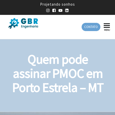
Projetando sonhos
CONTATO
GBR
Empresa
MENU
de
Engenharia
Engenharia
Mecânica
Quem pode
assinar PMOC em
Porto Estrela – MT