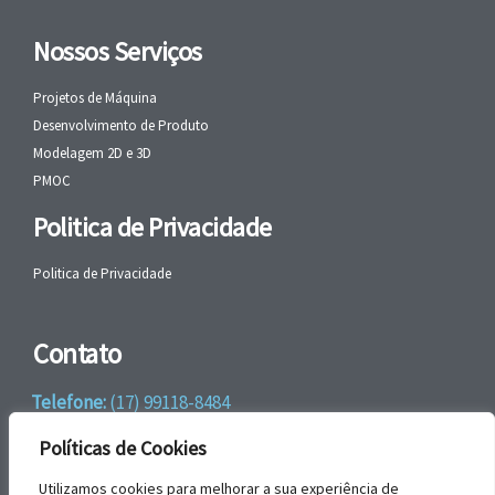
Nossos Serviços
Projetos de Máquina
Desenvolvimento de Produto
Modelagem 2D e 3D
PMOC
Politica de Privacidade
Politica de Privacidade
Contato
Telefone:
(17) 99118-8484
WhatsApp:
+55 (17) 99118-8484
Políticas de Cookies
email:
faleconosco@gbrengenharia.com
Utilizamos cookies para melhorar a sua experiência de