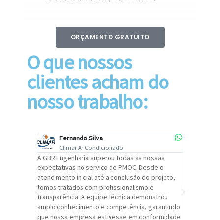
ORÇAMENTO GRATUITO
O que nossos
clientes acham do
nosso trabalho:
Fernando Silva
Car
Climar Ar Condicionado
Cli
lizar o
A GBR Engenharia superou todas as nossas
Recomendo
tremamente
expectativas no serviço de PMOC. Desde o
Engenhari
oi
atendimento inicial até a conclusão do projeto,
um alto ní
trabalho de
fomos tratados com profissionalismo e
qualidade 
viços da
transparência. A equipe técnica demonstrou
foi pontua
a um
amplo conhecimento e competência, garantindo
cuidado c
adrão.
que nossa empresa estivesse em conformidade
extremame