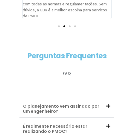
com todas as normas e regulamentações. Sem
alcançado
dúvida, a GBR é a melhor escolha para serviços
contar co
de PMOC.
futuras d
Perguntas Frequentes
FAQ
O planejamento vem assinado por
um engenheiro?
É realmente necessário estar
realizando o PMOC?