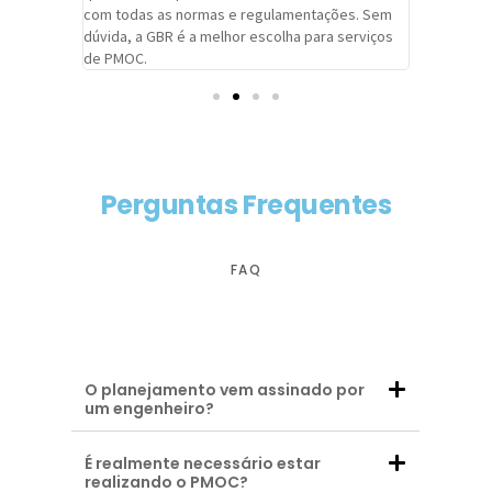
com todas as normas e regulamentações. Sem
alcançado
dúvida, a GBR é a melhor escolha para serviços
contar co
de PMOC.
futuras d
Perguntas Frequentes
FAQ
O planejamento vem assinado por
um engenheiro?
É realmente necessário estar
realizando o PMOC?