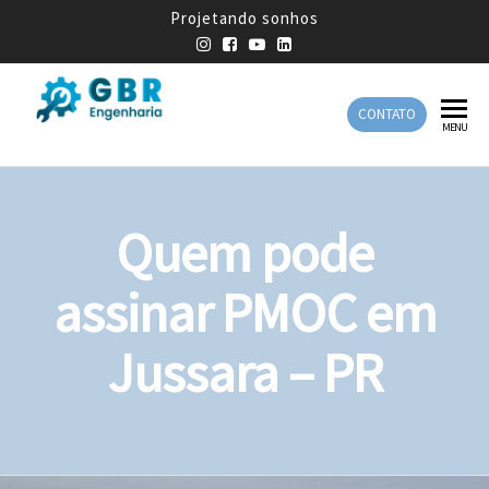
Projetando sonhos
CONTATO
GBR
Empresa
MENU
de
Engenharia
Engenharia
Mecânica
Quem pode
assinar PMOC em
Jussara – PR