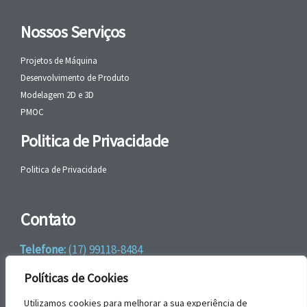
Nossos Serviços
Projetos de Máquina
Desenvolvimento de Produto
Modelagem 2D e 3D
PMOC
Politica de Privacidade
Politica de Privacidade
Contato
Telefone:
(17) 99118-8484
WhatsApp:
+55 (17) 99118-8484
Políticas de Cookies
email:
faleconosco@gbrengenharia.com
Utilizamos cookies para melhorar a sua experiência de