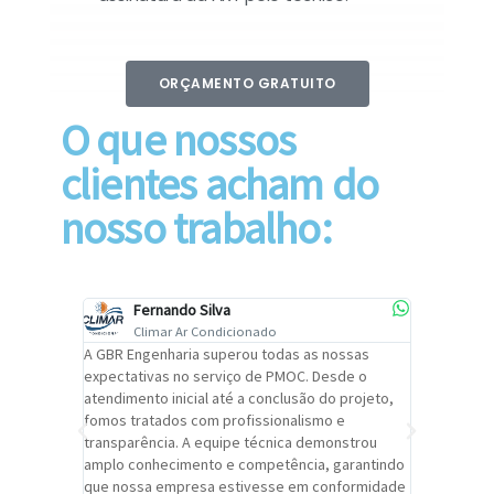
ORÇAMENTO GRATUITO
O que nossos
clientes acham do
nosso trabalho:
Fernando Silva
Car
Climar Ar Condicionado
Cli
lizar o
A GBR Engenharia superou todas as nossas
Recomendo
tremamente
expectativas no serviço de PMOC. Desde o
Engenhari
oi
atendimento inicial até a conclusão do projeto,
um alto ní
trabalho de
fomos tratados com profissionalismo e
qualidade 
viços da
transparência. A equipe técnica demonstrou
foi pontua
a um
amplo conhecimento e competência, garantindo
cuidado c
adrão.
que nossa empresa estivesse em conformidade
extremame