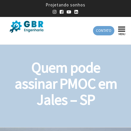
Projetando sonhos
CONTATO
GBR
Empresa
MENU
de
Engenharia
Engenharia
Mecânica
Quem pode
assinar PMOC em
Jales – SP