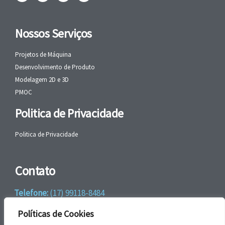
Nossos Serviços
Projetos de Máquina
Desenvolvimento de Produto
Modelagem 2D e 3D
PMOC
Politica de Privacidade
Politica de Privacidade
Contato
Telefone:
(17) 99118-8484
WhatsApp:
+55 (17) 99118-8484
Políticas de Cookies