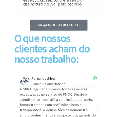
estético do relatório e é feita a
assinatura da ART pelo técnico.
ORÇAMENTO GRATUITO
O que nossos
clientes acham do
nosso trabalho:
Fernando Silva
Car
Climar Ar Condicionado
Cli
lizar o
A GBR Engenharia superou todas as nossas
Recomendo
tremamente
expectativas no serviço de PMOC. Desde o
Engenhari
oi
atendimento inicial até a conclusão do projeto,
um alto ní
trabalho de
fomos tratados com profissionalismo e
qualidade 
viços da
transparência. A equipe técnica demonstrou
foi pontua
a um
amplo conhecimento e competência, garantindo
cuidado c