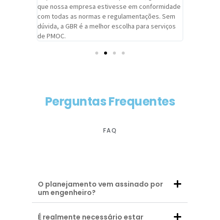
adrão.
que nossa empresa estivesse em conformidade
extremame
com todas as normas e regulamentações. Sem
alcançado
dúvida, a GBR é a melhor escolha para serviços
contar co
de PMOC.
futuras d
Perguntas Frequentes
FAQ
O planejamento vem assinado por
um engenheiro?
É realmente necessário estar