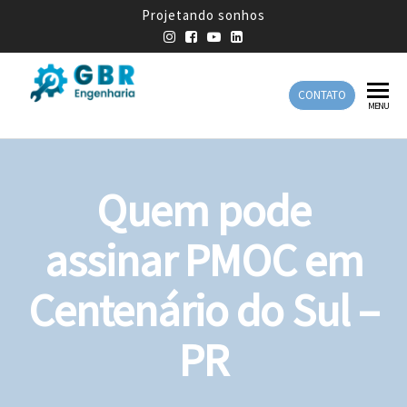
Projetando sonhos
CONTATO
GBR
Empresa
MENU
de
Engenharia
Engenharia
Mecânica
Quem pode
assinar PMOC em
Centenário do Sul –
PR