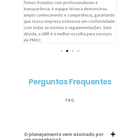
trabalho de
fomos tratados com profissionalismo e
qualidade 
viços da
transparência. A equipe técnica demonstrou
foi pontua
a um
amplo conhecimento e competência, garantindo
cuidado c
adrão.
que nossa empresa estivesse em conformidade
extremame
com todas as normas e regulamentações. Sem
alcançado
dúvida, a GBR é a melhor escolha para serviços
contar co
de PMOC.
futuras d
Perguntas Frequentes
FAQ
O planejamento vem assinado por
um engenheiro?