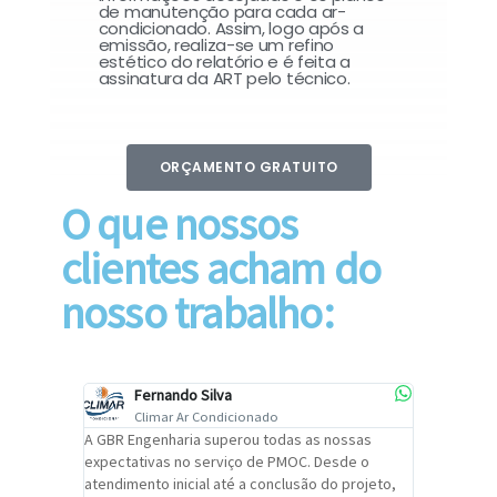
de manutenção para cada ar-
condicionado. Assim, logo após a
emissão, realiza-se um refino
estético do relatório e é feita a
assinatura da ART pelo técnico.
ORÇAMENTO GRATUITO
O que nossos
clientes acham do
nosso trabalho:
Fernando Silva
Car
Climar Ar Condicionado
Cli
lizar o
A GBR Engenharia superou todas as nossas
Recomendo
tremamente
expectativas no serviço de PMOC. Desde o
Engenhari
oi
atendimento inicial até a conclusão do projeto,
um alto ní