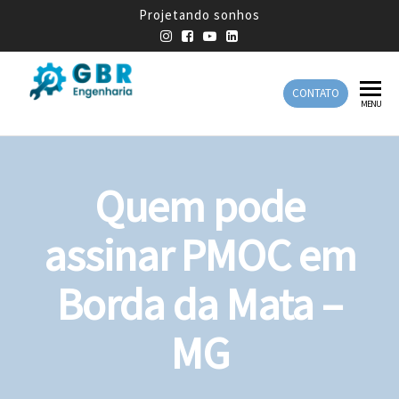
Projetando sonhos
CONTATO
GBR
Empresa
MENU
de
Engenharia
Engenharia
Mecânica
Quem pode
assinar PMOC em
Borda da Mata –
MG