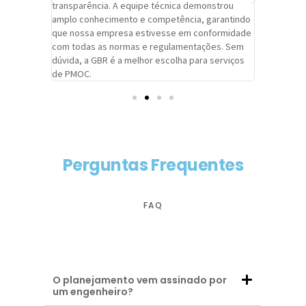
viços da
transparência. A equipe técnica demonstrou
foi pontua
a um
amplo conhecimento e competência, garantindo
cuidado c
adrão.
que nossa empresa estivesse em conformidade
extremame
com todas as normas e regulamentações. Sem
alcançado
dúvida, a GBR é a melhor escolha para serviços
contar co
de PMOC.
futuras d
Perguntas Frequentes
FAQ
O planejamento vem assinado por
um engenheiro?