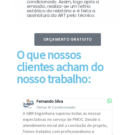
condicionado. Assim, logo após a
emissão, realiza-se um refino
estético do relatório e é feita a
assinatura da ART pelo técnico.
ORÇAMENTO GRATUITO
O que nossos
clientes acham do
nosso trabalho:
Fernando Silva
Car
Climar Ar Condicionado
Cli
lizar o
A GBR Engenharia superou todas as nossas
Recomendo
tremamente
expectativas no serviço de PMOC. Desde o
Engenhari
oi
atendimento inicial até a conclusão do projeto,
um alto ní
trabalho de
fomos tratados com profissionalismo e
qualidade 