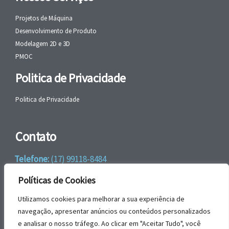
Projetos de Máquina
Desenvolvimento de Produto
Modelagem 2D e 3D
PMOC
Politica de Privacidade
Politica de Privacidade
Contato
Telefone:
(17) 99118-8484
WhatsApp:
+55 (17) 99118-8484
Políticas de Cookies
email:
faleconosco@gbrengenharia.com
Utilizamos cookies para melhorar a sua experiência de
navegação, apresentar anúncios ou conteúdos personalizados
e analisar o nosso tráfego. Ao clicar em "Aceitar Tudo", você
Rua Jatai, nº 81