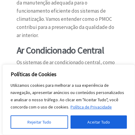
da manutenção adequada para o
funcionamento eficiente dos sistemas de
climatização. Vamos entender como o PMOC
contribui para a preservação da qualidade do
ar interior.
Ar Condicionado Central
Os sistemas de ar condicionado central, como
unidades de resfriamento, dutos de ar e
Políticas de Cookies
distribuição de ar, são equipamentos que
Utilizamos cookies para melhorar a sua experiência de
requerem o PMOC. Esses sistemas são
navegação, apresentar anúncios ou conteúdos personalizados
responsáveis por fornecer o resfriamento e o
e analisar o nosso tráfego. Ao clicar em "Aceitar Tudo", você
aquecimento do ar em grandes áreas, como
concorda com o uso de cookies.
Política de Privacidade
edifícios comerciais, hospitais, hotéis e
instalações industriais. A manutenção regular
Rejeitar Tudo
Aceitar Tudo
desses equipamentos, incluindo a limpeza de