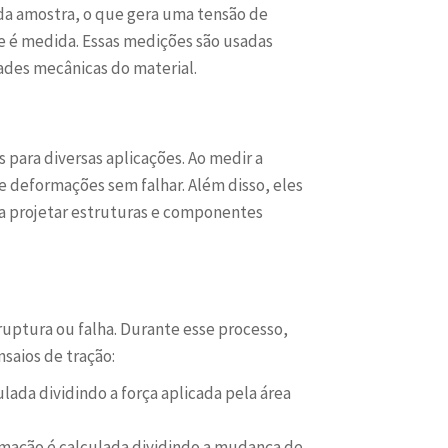
 da amostra, o que gera uma tensão de
e é medida. Essas medições são usadas
ades mecânicas do material.
para diversas aplicações. Ao medir a
e deformações sem falhar. Além disso, eles
ra projetar estruturas e componentes
ruptura ou falha. Durante esse processo,
saios de tração:
ulada dividindo a força aplicada pela área
rmação é calculada dividindo a mudança de