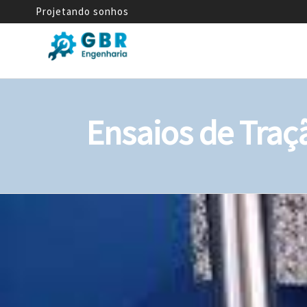
Projetando sonhos
GBR
Empresa
de
Engenharia
Engenharia
Mecânica
Ensaios de Traç