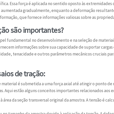
fica. Essa força é aplicada no sentido oposto às extremidades
da é aumentada gradualmente, enquanto a deformação resultant
eformação, que fornece informações valiosas sobre as propried
ação são importantes?
l fundamental no desenvolvimento e na seleção de materiais 
fornecem informações sobre sua capacidade de suportar cargas 
ilidade, tenacidade e outros parâmetros mecânicos cruciais pa
saios de tração:
material é submetida a uma força axial até atingir o ponto de 
s. Aqui estão alguns conceitos importantes relacionados aos en
 à área da seção transversal original da amostra. A tensão é calc
 no tamanho da amostra devido à aplicação da tensão. A defo