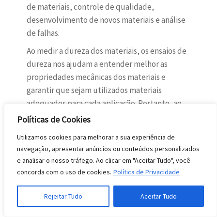
de materiais, controle de qualidade,
desenvolvimento de novos materiais e análise
de falhas.
Ao medir a dureza dos materiais, os ensaios de
dureza nos ajudam a entender melhor as
propriedades mecânicas dos materiais e
garantir que sejam utilizados materiais
adequados para cada aplicação. Portanto, ao
realizar ensaios de dureza, engenheiros e
Políticas de Cookies
cientistas podem tomar decisões informadas e
Utilizamos cookies para melhorar a sua experiência de
garantir a resistência, segurança e qualidade
navegação, apresentar anúncios ou conteúdos personalizados
dos materiais e produtos na indústria.
e analisar o nosso tráfego. Ao clicar em "Aceitar Tudo", você
concorda com o uso de cookies.
Política de Privacidade
Interpretação dos
Rejeitar Tudo
Aceitar Tudo
Resultados em