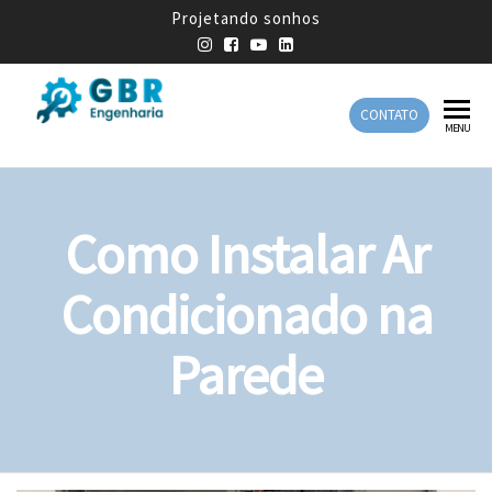
Projetando sonhos
CONTATO
GBR
Empresa
MENU
de
Engenharia
Engenharia
Mecânica
Como Instalar Ar
Condicionado na
Parede