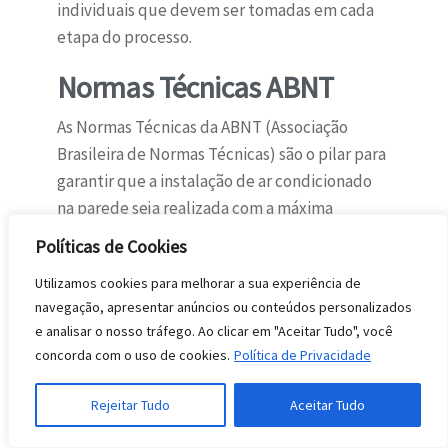
individuais que devem ser tomadas em cada
etapa do processo.
Normas Técnicas ABNT
As Normas Técnicas da ABNT (Associação
Brasileira de Normas Técnicas) são o pilar para
garantir que a instalação de ar condicionado
na parede seja realizada com a máxima
segurança e eficiência. Elas estabelecem
Políticas de Cookies
requisitos detalhados para diversos aspectos,
Utilizamos cookies para melhorar a sua experiência de
desde a escolha dos materiais até os
navegação, apresentar anúncios ou conteúdos personalizados
procedimentos de conexão e teste. A
e analisar o nosso tráfego. Ao clicar em "Aceitar Tudo", você
aderência a essas normas assegura que o
concorda com o uso de cookies.
Política de Privacidade
sistema funcione corretamente, minimiza
riscos de acidentes e contribui para a
Rejeitar Tudo
Aceitar Tudo
durabilidade do aparelho.