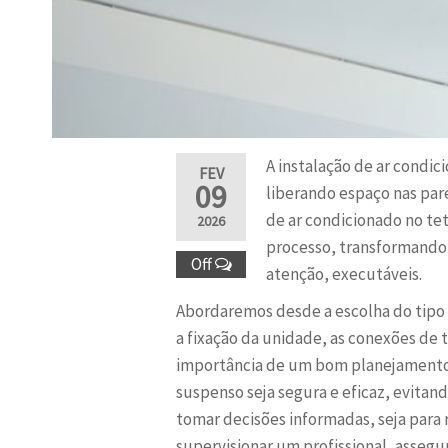
A instalação de ar condi
FEV
09
liberando espaço nas par
de ar condicionado no te
2026
processo, transformando
Off
atenção, executáveis.
Abordaremos desde a escolha do tipo 
a fixação da unidade, as conexões de 
importância de um bom planejamento, 
suspenso seja segura e eficaz, evitan
tomar decisões informadas, seja para re
supervisionar um profissional, asseg