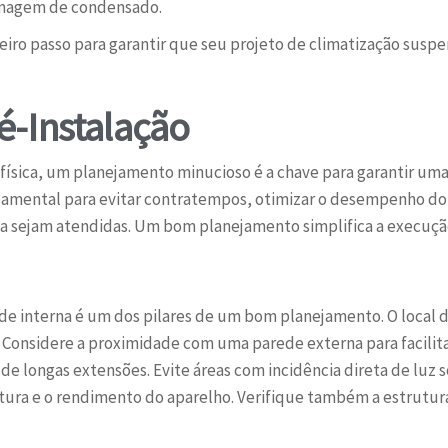
renagem de condensado.
iro passo para garantir que seu projeto de climatização suspe
é-Instalação
 física, um planejamento minucioso é a chave para garantir um
damental para evitar contratempos, otimizar o desempenho do 
ça sejam atendidas. Um bom planejamento simplifica a execução
ade interna é um dos pilares de um bom planejamento. O local 
 Considere a proximidade com uma parede externa para facilit
e longas extensões. Evite áreas com incidência direta de luz s
ura e o rendimento do aparelho. Verifique também a estrutura 