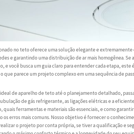
cionado no teto oferece uma solução elegante e extremamente e
edes e garantindo uma distribuição de ar mais homogênea. Se a
to, e você busca um guia claro para entender cada etapa, este 
 o que parece um projeto complexo em uma sequência de pass
ideal de aparelho de teto até o planejamento detalhado, pass
tubulação de gás refrigerante, as ligações elétricas e a eficie
quais ferramentas e materiais são essenciais, e como garanti
do os erros mais comuns. Nosso objetivo é fornecer o conhecim
alizar o projeto por conta própria, se tiver a qualificação e se
urando o máximo conforto térmico e a longevidade do seu equ