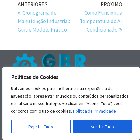
ANTERIORES
PRÓXIMO
Cronograma de
Como Funciona a
Manutenção Industrial:
Temperatura do Ar
Guia e Modelo Prático
Condicionado
Políticas de Cookies
Utilizamos cookies para melhorar a sua experiência de
A GBR Engenharia tem a missão de levar para você,
navegação, apresentar anúncios ou conteúdos personalizados
cliente, o melhor e o que mais se adequa a sua
e analisar o nosso tráfego. Ao clicar em "Aceitar Tudo", você
necessidade, conte conosco!
concorda com o uso de cookies.
Política de Privacidade
Rejeitar Tudo
Aceitar Tudo