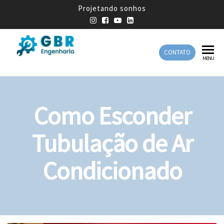
Projetando sonhos
CONTATO
GBR
Empresa
MENU
de
Engenharia
Engenharia
Mecânica
Como Esconder
Tubulação de Ar
Condicionado