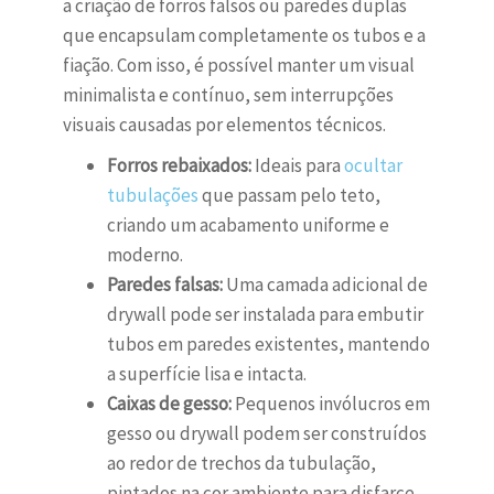
a criação de forros falsos ou paredes duplas
que encapsulam completamente os tubos e a
fiação. Com isso, é possível manter um visual
minimalista e contínuo, sem interrupções
visuais causadas por elementos técnicos.
Forros rebaixados:
Ideais para
ocultar
tubulações
que passam pelo teto,
criando um acabamento uniforme e
moderno.
Paredes falsas:
Uma camada adicional de
drywall pode ser instalada para embutir
tubos em paredes existentes, mantendo
a superfície lisa e intacta.
Caixas de gesso:
Pequenos invólucros em
gesso ou drywall podem ser construídos
ao redor de trechos da tubulação,
pintados na cor ambiente para disfarce.