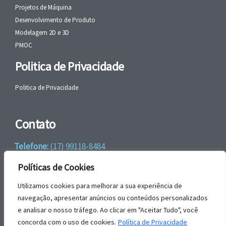
Projetos de Máquina
Desenvolvimento de Produto
Modelagem 2D e 3D
PMOC
Politica de Privacidade
Politica de Privacidade
Contato
Telefone:
(17) 99118-8484
WhatsApp:
+55 (17) 99118-8484
Políticas de Cookies
email:
faleconosco@gbrengenharia.com
Utilizamos cookies para melhorar a sua experiência de
navegação, apresentar anúncios ou conteúdos personalizados
e analisar o nosso tráfego. Ao clicar em "Aceitar Tudo", você
Rua Jatai, nº 81
concorda com o uso de cookies.
Política de Privacidade