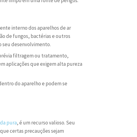
nte limpo em uma fonte de perigos.
ente interno dos aparelhos de ar
ão de fungos, bactérias e outros
 o seu desenvolvimento.
prévia filtragem ou tratamento,
 em aplicações que exigem alta pureza
 dentro do aparelho e podem se
ada pura
, é um recurso valioso. Seu
e que certas precauções sejam