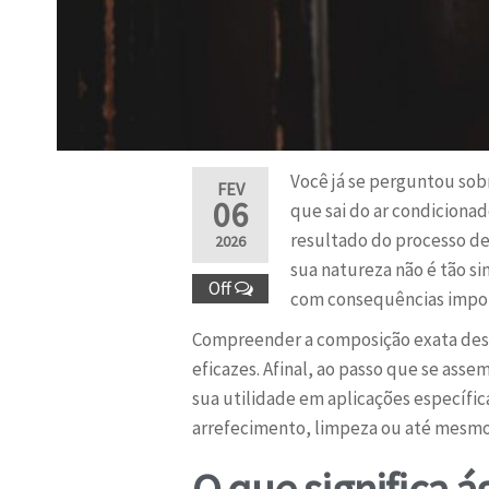
Você já se perguntou sob
FEV
06
que sai do ar condicionad
resultado do processo de
2026
sua natureza não é tão s
Off
com consequências impor
Compreender a composição exata dessa
eficazes. Afinal, ao passo que se as
sua utilidade em aplicações específic
arrefecimento, limpeza ou até mesmo p
O que significa 