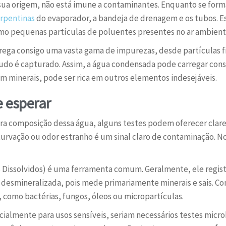
 sua origem, não está imune a contaminantes. Enquanto se form
rpentinas
do evaporador, a bandeja de drenagem e os tubos. E
mo pequenas partículas de poluentes presentes no ar ambient
rrega consigo uma vasta gama de impurezas, desde partículas f
 tudo é capturado. Assim, a água condensada pode carregar con
minerais, pode ser rica em outros elementos indesejáveis.
e esperar
a composição dessa água, alguns testes podem oferecer clarez
urvação ou odor estranho é um sinal claro de contaminação. No 
Dissolvidos) é uma ferramenta comum. Geralmente, ele registr
a desmineralizada, pois mede primariamente minerais e sais. C
 como bactérias, fungos, óleos ou micropartículas.
ialmente para usos sensíveis, seriam necessários testes micro