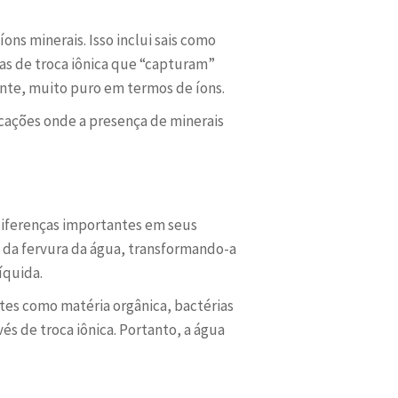
ons minerais. Isso inclui sais como
nas de troca iônica que “capturam”
nte, muito puro em termos de íons.
licações onde a presença de minerais
iferenças importantes em seus
s da fervura da água, transformando-a
íquida.
es como matéria orgânica, bactérias
és de troca iônica. Portanto, a água