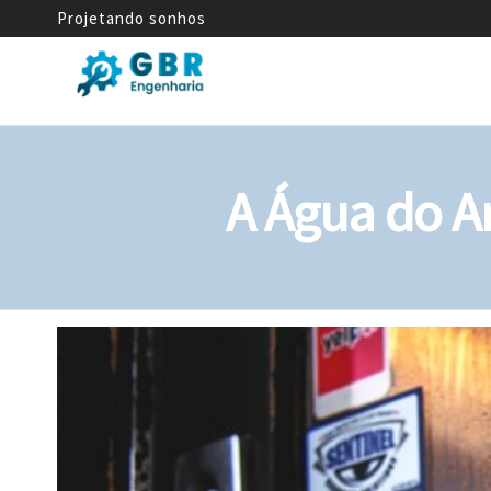
Projetando sonhos
GBR
Empresa
de
Engenharia
Engenharia
Mecânica
A Água do A