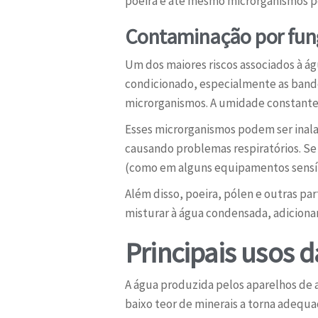
poeira e até mesmo microrganismos p
Contaminação por fung
Um dos maiores riscos associados à ág
condicionado, especialmente as bandej
microrganismos. A umidade constante 
Esses microrganismos podem ser inala
causando problemas respiratórios. Se 
(como em alguns equipamentos sensíve
Além disso, poeira, pólen e outras p
misturar à água condensada, adiciona
Principais usos 
A água produzida pelos aparelhos de 
baixo teor de minerais a torna adequa