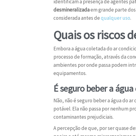
identificam a presença de agentes p
desmineralizada
em grande parte dos 
considerada antes de
qualquer uso
.
Quais os riscos 
Embora a água coletada do ar condic
processo de formação, através da con
ambientes por onde passa podem introd
equipamentos.
É seguro beber a água 
Não, não é seguro beber a água do ar 
potável. Ela não passa por nenhum pr
contaminantes prejudiciais.
A percepção de que, por ser quase des