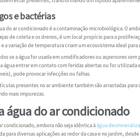
odem estar presentes, transformando um líquido aparenteme
os e bactérias
ua do ar condicionado é a contaminação microbiológica. O ambi
as de coleta e os drenos, é um local propício para a proliferaç
e a variação de temperatura criam um ecossistema ideal para
dos se a água for usada em umidificadores ou aspersores sem 
a água entrar em contato com feridas abertas ou for utilizada
is), pode provocar infecções ou falhas.
artículas presentes no ar ambiente também são arrastadas para
ndo mais impurezas.
da água do ar condicionado
ar condicionado, embora não seja idêntica à
água desmineraliz
da para diversas aplicações ao redor da casa e no jardim, desd