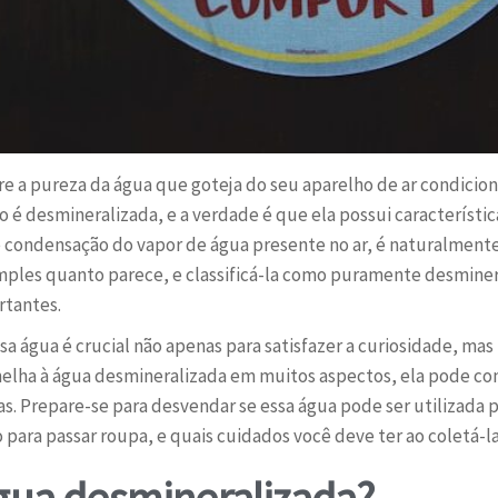
re a pureza da água que goteja do seu aparelho de ar condici
o é desmineralizada, e a verdade é que ela possui característic
 condensação do vapor de água presente no ar, é naturalmente 
imples quanto parece, e classificá-la como puramente desminer
tantes.
 água é crucial não apenas para satisfazer a curiosidade, mas
semelha à água desmineralizada em muitos aspectos, ela pode c
as. Prepare-se para desvendar se essa água pode ser utilizada p
ara passar roupa, e quais cuidados você deve ter ao coletá-la
água desmineralizada?