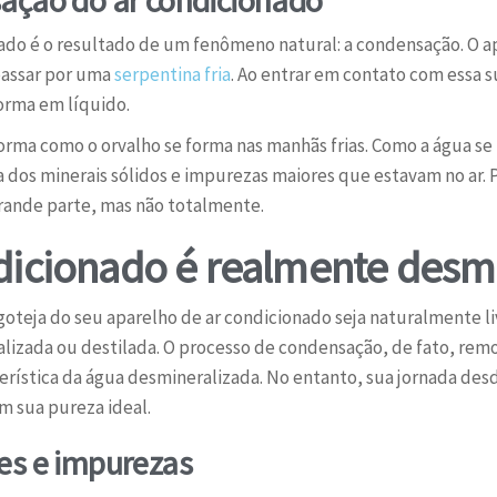
ado é o resultado de um fenômeno natural: a condensação. O ap
passar por uma
serpentina fria
. Ao entrar em contato com essa s
forma em líquido.
rma como o orvalho se forma nas manhãs frias. Como a água se f
 dos minerais sólidos e impurezas maiores que estavam no ar. Po
rande parte, mas não totalmente.
dicionado é realmente desm
teja do seu aparelho de ar condicionado seja naturalmente li
izada ou destilada. O processo de condensação, de fato, remov
rística da água desmineralizada. No entanto, sua jornada desd
 sua pureza ideal.
es e impurezas