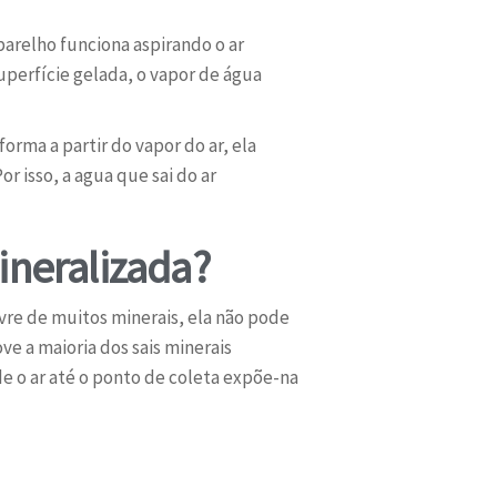
arelho funciona aspirando o ar
uperfície gelada, o vapor de água
orma a partir do vapor do ar, ela
r isso, a agua que sai do ar
ineralizada?
vre de muitos minerais, ela não pode
e a maioria dos sais minerais
e o ar até o ponto de coleta expõe-na