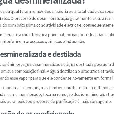
a da qual foram removidos a maioria ou a totalidade dos seus í
ulfatos. O processo de desmineralização geralmente utiliza resi
uido com baixíssima condutividade elétrica e, consequenteme
inerais é a característica principal, tornando-a ideal para ap
 interferir em processos químicos e industriais.
esmineralizada e destilada
sinônimos, água desmineralizada e água destilada possuem d
, em sua composição final. A água destilada é produzida atravé
ando esse vapor para que ele condense novamente em forma l
não apenas os minerais, mas também muitos outros contaminant
zada, como mencionado, foca na remoção dos íons minerais atrav
is pura, pois seu processo de purificação é mais abrangente.
ação do ar condicionado