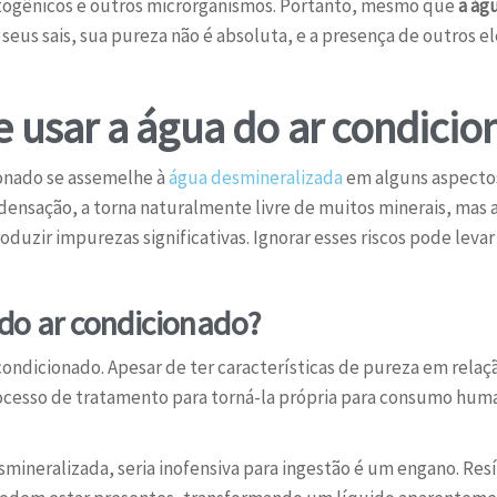
atogênicos e outros microrganismos. Portanto, mesmo que
a ág
seus sais, sua pureza não é absoluta, e a presença de outros 
de usar a água do ar condici
ionado se assemelhe à
água desmineralizada
em alguns aspectos,
densação, a torna naturalmente livre de muitos minerais, mas 
uzir impurezas significativas. Ignorar esses riscos pode leva
do ar condicionado?
condicionado. Apesar de ter características de pureza em relaçã
ocesso de tratamento para torná-la própria para consumo hum
mineralizada, seria inofensiva para ingestão é um engano. Res