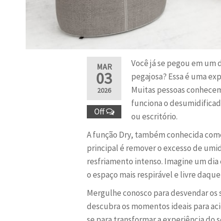
Você já se pegou em um d
MAR
03
pegajosa? Essa é uma exp
Muitas pessoas conhecem
2026
funciona o desumidificad
Off
ou escritório.
A função Dry, também conhecida como
principal é remover o excesso de um
resfriamento intenso. Imagine um dia 
o espaço mais respirável e livre daqu
Mergulhe conosco para desvendar os
descubra os momentos ideais para aci
se para transformar a experiência do 