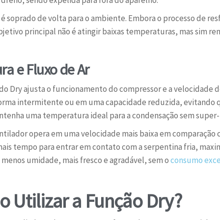
dreno, sendo expelida para fora do aparelho.
 é soprado de volta para o ambiente. Embora o processo de re
bjetivo principal não é atingir baixas temperaturas, mas sim r
a e Fluxo de Ar
do Dry ajusta o funcionamento do compressor e a velocidade do
orma intermitente ou em uma capacidade reduzida, evitando 
antenha uma temperatura ideal para a condensação sem super-re
entilador opera em uma velocidade mais baixa em comparação c
ais tempo para entrar em contato com a serpentina fria, maxim
 menos umidade, mais fresco e agradável, sem o
consumo exces
 Utilizar a Função Dry?