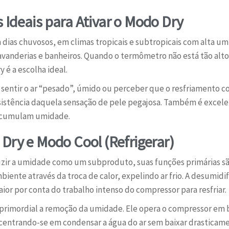
Ideais para Ativar o Modo Dry
dias chuvosos, em climas tropicais e subtropicais com alta um
vanderias e banheiros. Quando o termômetro não está tão alt
 é a escolha ideal.
 sentir o ar “pesado”, úmido ou perceber que o resfriamento 
sistência daquela sensação de pele pegajosa. Também é excele
 acumulam umidade.
Dry e Modo Cool (Refrigerar)
r a umidade como um subproduto, suas funções primárias sã
iente através da troca de calor, expelindo ar frio. A desumidif
ior por conta do trabalho intenso do compressor para resfriar.
rimordial a remoção da umidade. Ele opera o compressor em b
ncentrando-se em condensar a água do ar sem baixar drasticame