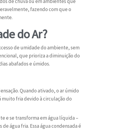
ríodos de chuva ou em ambientes que
ideravelmente, fazendo com que o
mente.
de do Ar?
excesso de umidade do ambiente, sem
cional, que prioriza a diminuição do
dias abafados e úmidos.
densação. Quando ativado, o ar úmido
muito fria devido à circulação do
nte e se transforma em água líquida –
de água fria. Essa água condensada é