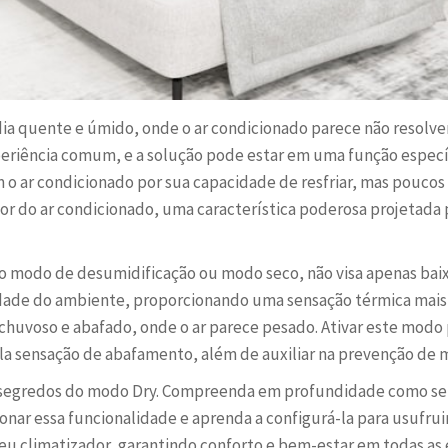
ia quente e úmido, onde o ar condicionado parece não resolv
eriência comum, e a solução pode estar em uma função específ
 o ar condicionado por sua capacidade de resfriar, mas pou
or do ar condicionado, uma característica poderosa projetada p
 modo de desumidificação ou modo seco, não visa apenas baix
idade do ambiente, proporcionando uma sensação térmica mais
chuvoso e abafado, onde o ar parece pesado. Ativar este modo 
ela sensação de abafamento, além de auxiliar na prevenção de m
 segredos do modo Dry. Compreenda em profundidade como seu
onar essa funcionalidade e aprenda a configurá-la para usufru
seu climatizador, garantindo conforto e bem-estar em todas as 