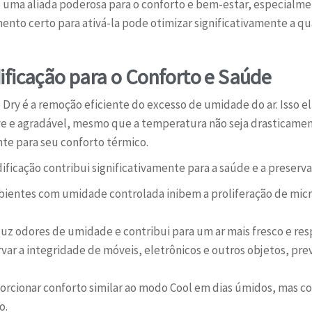
 uma aliada poderosa para o conforto e bem-estar, especialm
to certo para ativá-la pode otimizar significativamente a qu
ificação para o Conforto e Saúde
o Dry é a remoção eficiente do excesso de umidade do ar. Isso 
e e agradável, mesmo que a temperatura não seja drasticamen
te para seu conforto térmico.
ficação contribui significativamente para a saúde e a preserv
ientes com umidade controlada inibem a proliferação de micr
z odores de umidade e contribui para um ar mais fresco e resp
rvar a integridade de móveis, eletrônicos e outros objetos, p
rcionar conforto similar ao modo Cool em dias úmidos, mas c
o.