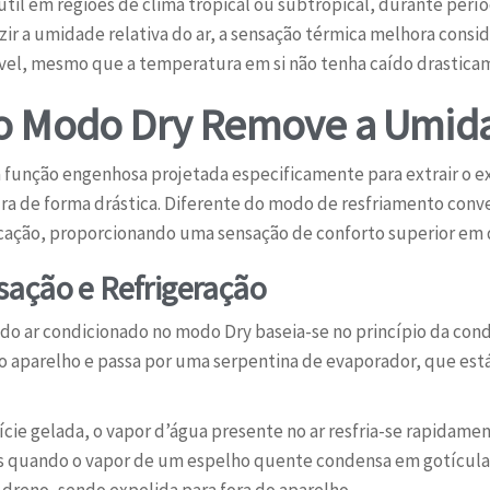
útil em regiões de clima tropical ou subtropical, durante pe
r a umidade relativa do ar, a sensação térmica melhora cons
vel, mesmo que a temperatura em si não tenha caído drastica
o Modo Dry Remove a Umida
 função engenhosa projetada especificamente para extrair o 
a de forma drástica. Diferente do modo de resfriamento conven
icação, proporcionando uma sensação de conforto superior em 
ação e Refrigeração
do ar condicionado no modo Dry baseia-se no princípio da con
 aparelho e passa por uma serpentina de evaporador, que está 
cie gelada, o vapor d’água presente no ar resfria-se rapidame
uando o vapor de um espelho quente condensa em gotículas 