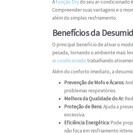
A
função Dry
do seu ar-condicionado é
Compreender suas vantagens e o momen
além do simples resfriamento.
Benefícios da Desumid
O principal benefício de ativar o mod
pesada, tornando o ambiente mais lev
ar condicionado
trabalhando ativamen
Além do conforto imediato, a desumidi
Prevenção de Mofo e Ácaros:
Amb
problemas respiratórios.
Melhora da Qualidade do Ar:
Redu
Proteção de Bens:
Ajuda a prese
excessiva.
Eficiência Energética:
Pode propo
não foca em resfriamento intens