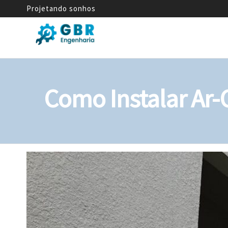
Projetando sonhos
GBR
Empresa
de
Engenharia
Engenharia
Mecânica
Como Instalar Ar