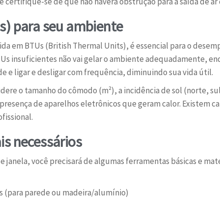
e certifique-se de que não haverá obstrução para a saída de a
s) para seu ambiente
da em BTUs (British Thermal Units), é essencial para o desemp
Us insuficientes não vai gelar o ambiente adequadamente, 
 e ligar e desligar com frequência, diminuindo sua vida útil.
sidere o tamanho do cômodo (m²), a incidência de sol (norte, su
presença de aparelhos eletrônicos que geram calor. Existem 
fissional.
is necessários
de janela, você precisará de algumas ferramentas básicas e mate
 (para parede ou madeira/alumínio)