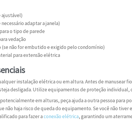
 ajustável)
 necessário adaptar a janela)
para o tipo de parede
para vedação
 (se não for embutido e exigido pelo condomínio)
aterial para extensão elétrica
enciais
ualquer instalação elétrica ou em altura. Antes de manusear fio
 esteja desligada. Utilize equipamentos de proteção individual,
potencialmente em alturas, peça ajuda a outra pessoa para pos
ue não haja risco de queda do equipamento. Se você não tiver 
lificado para fazer a
conexão elétrica
, garantindo um aterram