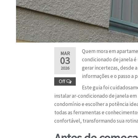
Quem mora em apartament
MAR
03
condicionado de janela é
gerar incertezas, desde 
2026
informações e o passo a p
Off
Este guia foi cuidadosam
instalar ar-condicionado de janela e
condomínio e escolher a potência ide
todas as ferramentas e conhecimentos
confortável, transformando sua rotin
Antes de começar