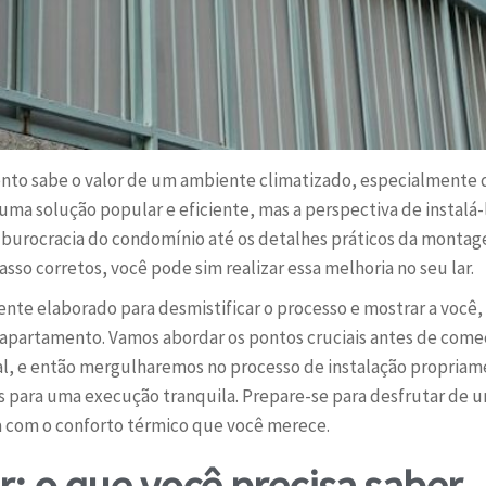
o sabe o valor de um ambiente climatizado, especialmente qu
 uma solução popular e eficiente, mas a perspectiva de instal
a burocracia do condomínio até os detalhes práticos da montage
asso corretos, você pode sim realizar essa melhoria no seu lar.
ente elaborado para desmistificar o processo e mostrar a você,
m apartamento. Vamos abordar os pontos cruciais antes de com
al, e então mergulharemos no processo de instalação propriam
 para uma execução tranquila. Prepare-se para desfrutar de 
a com o conforto térmico que você merece.
: o que você precisa saber