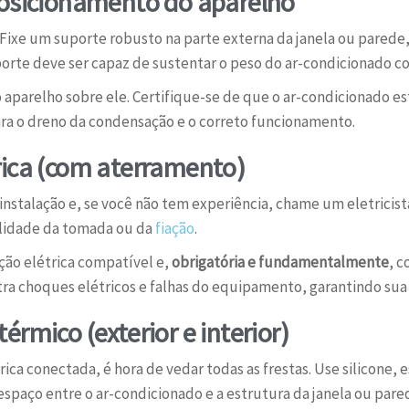
posicionamento do aparelho
 Fixe um suporte robusto na parte externa da janela ou parede
porte deve ser capaz de sustentar o peso do ar-condicionado c
 aparelho sobre ele. Certifique-se de que o ar-condicionado e
 para o dreno da condensação e o correto funcionamento.
rica (com aterramento)
 instalação e, se você não tem experiência, chame um eletricist
ilidade da tomada ou da
fiação
.
ação elétrica compatível e,
obrigatória e fundamentalmente
, 
tra choques elétricos e falhas do equipamento, garantindo sua
rmico (exterior e interior)
rica conectada, é hora de vedar todas as frestas. Use silicone, 
spaço entre o ar-condicionado e a estrutura da janela ou pare