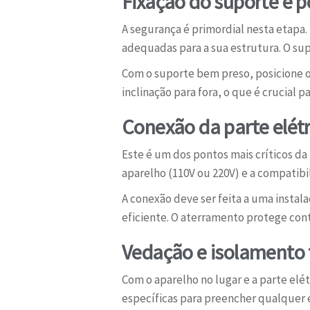
Fixação do suporte e 
A segurança é primordial nesta etapa.
adequadas para a sua estrutura. O su
Com o suporte bem preso, posicione o
inclinação para fora, o que é crucial
Conexão da parte elét
Este é um dos pontos mais críticos da
aparelho (110V ou 220V) e a compatib
A conexão deve ser feita a uma instal
eficiente. O aterramento protege con
Vedação e isolamento té
Com o aparelho no lugar e a parte elét
específicas para preencher qualquer e